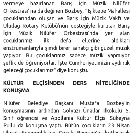
vermeye hazırlanan Barış İçin Müzik Nilüfer
Orkestrası' na da değinen Bozbey, “Işıktepe Mahallesi
çocuklarından oluşan ve Barış İçin Müzik Vakfı ve
Uludağ Rotary Kulübü’nün desteğiyle kurulan Barış
İçin Müzik Nilüfer Orkestrası'nda yer alan
çocuklarımız ilk defa ellerine aldıkları
enstrümanlarıyla şimdi birer sanatçı gibi güzel müzik
yapıyor. Bu çocuklarımız sadece müzik yapmıyor
şeflik de öğreniyorlar. İşte Cumhuriyetimizin aydınlık
geleceği çocuklarımız" diye konuştu.
KÜLTÜR ELÇİSİNDEN DERS NİTELİĞİNDE
KONUŞMA
Nilüfer Belediye Başkanı Mustafa Bozbey’in
konuşmasının ardından Gölyazı Ünallar İlkokulu 5.
Sınıf öğrencisi ve Apollania Kültür Elçisi Sükeyna
Pullu da konuşma yaptı. Bütün çocukların 23 Nisan
Ulusal Egemenlik ve Çocuk Bayramı’nı kutlayarak