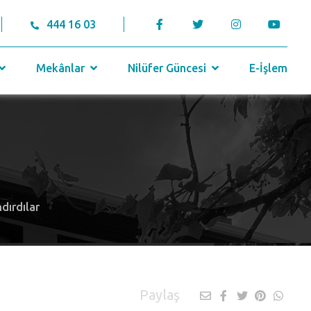
444 16 03
Mekânlar
Nilüfer Güncesi
E-İşlem
dırdılar
Paylaş