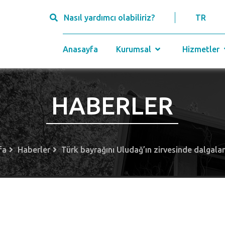
Nasıl yardımcı olabiliriz?
TR
Anasayfa
Kurumsal
Hizmetler
HABERLER
fa
Haberler
Türk bayrağını Uludağ’ın zirvesinde dalgalan