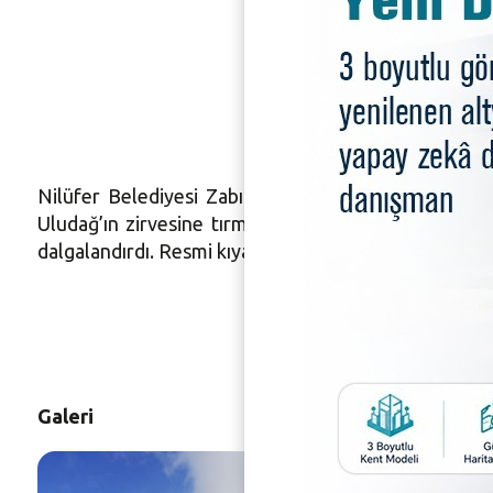
Türk bay
dalgalan
Nilüfer Belediyesi Zabıta Müdürlüğü’nde görev ya
Uludağ’ın zirvesine tırmandı. Zorlu yollardan geçe
dalgalandırdı. Resmi kıyafetleriyle zirveye tırmanan
Galeri