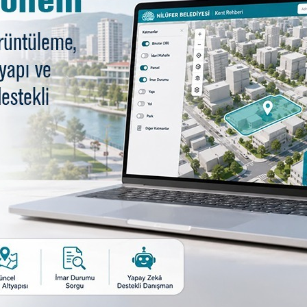
rağını Uludağ’ın zirvesind
dırdılar
pan zabıta memurları Bahadır Afşar ve Rıza Topkül, 
rek 2 bin 543 metrelik zirveye ulaşan Afşar ve Topkül, 
 Bahadır Afşar ve Rıza Topkül, Türk bayrağına selam durm