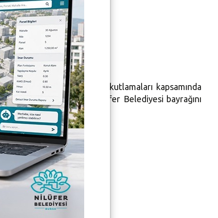
e
29 Ekim Cumhuriyet Bayramı kutlamaları kapsamında
burada Türk bayrağı ve Nilüfer Belediyesi bayrağını
ayı da ihmal etmedi.