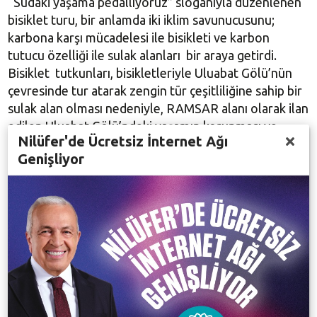
“Sudaki yaşama pedallıyoruz” sloganıyla düzenlenen
bisiklet turu, bir anlamda iki iklim savunucusunu;
karbona karşı mücadelesi ile bisikleti ve karbon
tutucu özelliği ile sulak alanları bir araya getirdi.
Bisiklet tutkunları, bisikletleriyle Uluabat Gölü’nün
çevresinde tur atarak zengin tür çeşitliliğine sahip bir
sulak alan olması nedeniyle, RAMSAR alanı olarak ilan
edilen Uluabat Gölü’ndeki yaşamın korunması ve
Nilüfer'de Ücretsiz İnternet Ağı
geleceği taşınması gerekliliğine vurgu yapıldı.
Genişliyor
Uluabat Gölü’nün ve bisikletin ortak noktasının iklim
kriziyle mücadele olduğunu söyleyen Nilüfer Kent
Konseyi Genel Sekreteri Emre Karagöz, “Bisiklet,
doğa ile uyumlu, karbon salımı yapmayan bir ulaşım
aracı. Uluabat Gölü de Türkiye’nin en önemli sulak
alanlarından biri, karbon emici bir alan. Tropikal
ormanlardan sonra dünyanın en önemli karbon
tutucu alanları sulak alanlardır. O yüzden bu bisiklet
turuyla Uluabat Gölü’nü tanıtmak ve korunması için