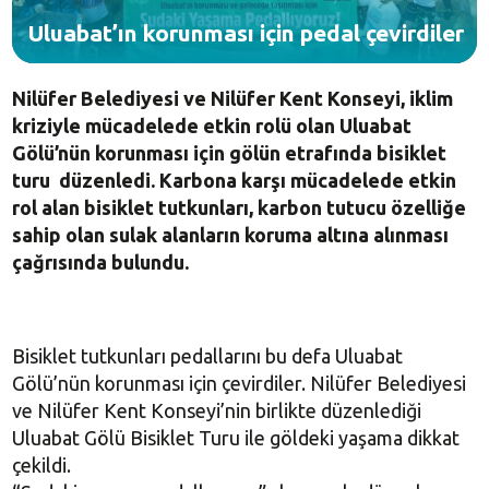
Uluabat’ın korunması için pedal çevirdiler
Nilüfer Belediyesi ve Nilüfer Kent Konseyi, iklim
kriziyle mücadelede etkin rolü olan Uluabat
Gölü’nün korunması için gölün etrafında bisiklet
turu düzenledi. Karbona karşı mücadelede etkin
rol alan bisiklet tutkunları, karbon tutucu özelliğe
sahip olan sulak alanların koruma altına alınması
çağrısında bulundu.
Bisiklet tutkunları pedallarını bu defa Uluabat
Gölü’nün korunması için çevirdiler. Nilüfer Belediyesi
ve Nilüfer Kent Konseyi’nin birlikte düzenlediği
Uluabat Gölü Bisiklet Turu ile göldeki yaşama dikkat
çekildi.