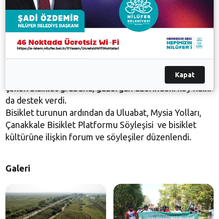
çağrıda bulunmak istedik” dedi.
Uluabat Gölü etrafından yaklaşık 6 saat süren tura
200’e yakın bisiklet tutkunu katıldı. Turu katılanlar
bisikletin ne kadar çevreci bir ulaşım aracı olduğuna
dikkat çekerken, sulak alanın korunmasının
gerekliliğine de vurgu yaptı. Buradaki doğal yaşama,
Kapat
biyoçeşitliliğe, gölün iklimle olan mücadelesine dikkat
çeken bisiklet grubuna, güzergah üzerindeki köy halkı
da destek verdi.
Bisiklet turunun ardından da Uluabat, Mysia Yolları,
Çanakkale Bisiklet Platformu Söyleşisi ve bisiklet
kültürüne ilişkin forum ve söyleşiler düzenlendi.
Galeri