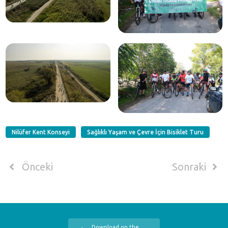
Nilüfer Kent Konseyi
Sağlıklı Yaşam ve Çevre İçin Bisiklet Turu
Önceki
Sonraki
Download on the