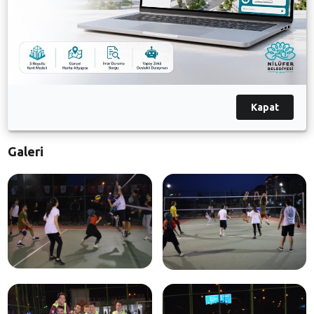
mutlu ediyor. Nilüfer Belediyesi olarak biz de, açık ve
kapalı spor alanlarımızda çeşitli sportif faaliyetler
düzenleyerek, her yaştan insanı sporla
buluşturuyoruz. Spor festivalimize katılan tüm
öğrencilerimize başarılar diliyorum. Dostluğun ön
planda olduğu bir festival geçirmelerini arzu
ediyorum” dedi.
Kapat
Galeri