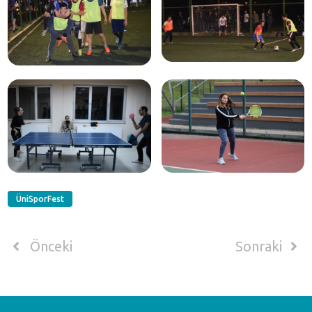
ÜniSporFest
Önceki
Sonraki