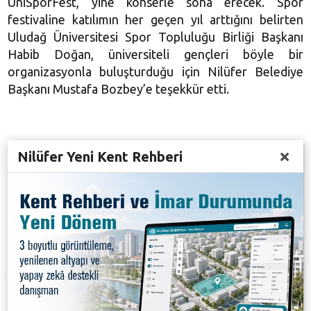
ÜniSporFest, yine konserle sona erecek. Spor
festivaline katılımın her geçen yıl arttığını belirten
Uludağ Üniversitesi Spor Topluluğu Birliği Başkanı
Habib Doğan, üniversiteli gençleri böyle bir
organizasyonla buluşturduğu için Nilüfer Belediye
Başkanı Mustafa Bozbey’e teşekkür etti.
BOZBEY’DEN ÖĞRENCİLERE TEŞEKKÜR
Nilüfer Yeni Kent Rehberi
7’den 77’ye her kesimden insanı sporla buluşturmayı
hedeflediklerini belirten Nilüfer Belediye Başkanı
Mustafa Bozbey, bu kapsamda kentin birçok
noktasında sportif etkinlikler düzenlediklerini söyledi.
Başkan Bozbey, “Kentin farklı noktalarında, günün
her anında insanların spor yaptığını görmek, bizi