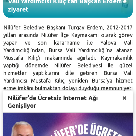
Vali Yardımcısı Kılıç’tan Başkan Erdem’e
ziyaret
Nilüfer Belediye Başkanı Turgay Erdem, 2012-2017
yılları arasında Nilüfer İlçe Kaymakamı olarak görev
yapan ve son kararname ile Yalova Vali
Yardımcılığı’ndan, Bursa Vali Yardımcılığı’na atanan
Mustafa Kılıç’ı makamında ağırladı. Kaymakamlık
yaptığı dönemde Nilüfer Belediyesi ile güzel
hizmetler yaptıklarını dile getiren Bursa Vali
Yardımcısı Mustafa Kılıç, yeniden Bursa’ya hizmet
etme imkânı bulmaktan dolayı duyduğu memnuniyeti
dile getirdi. Kılıç, “Daha önce olduğu gibi yine
Nilüfer'de Ücretsiz İnternet Ağı
belediye başkanlarımız ve kamu görevlileriyle birlikte
Genişliyor
Bursa’ya güzel hizmetlerde bulunmak için ortak
mesai harcayacağız. Hem Bursamız’ın hem de
Nilüferimiz’in gelişmesi adına bizlere düşen ne tür
görevler olursa, onları yapmaya gayret edeceğiz”