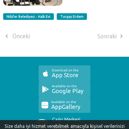
Nilüfer Belediyesi - Halk Evi
Turgay Erdem
Önceki
Sonraki
Download on the
App Store
Available on the
Google Play
Available on the
AppGallery
Çağrı Merkezi
444 16 03
Size daha iyi hizmet verebilmek amacıyla kişisel verilerinizi