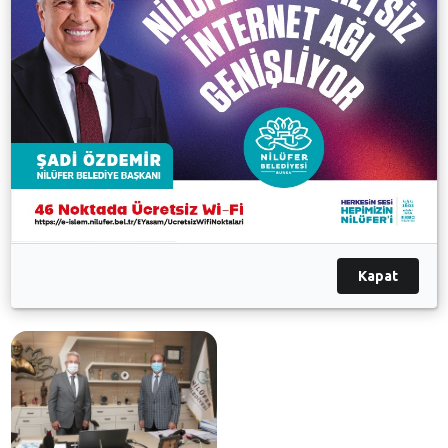
diye konuştu.
Ziyaretten duyduğu memnuniyeti dile getiren Nilüfer
Belediye Başkanı Turgay Erdem de, Vali Yardımcısı
Kılıç’a hayırlı olsun dileklerini iletti. Başkan Turgay
Erdem, “Yeniden Bursa’ya gelmenizden büyük
mutluluk duydum. Bundan sonraki dönemde de
birlikte çalışmaktan onur duyacağım. Umuyorum ki
Bursa’ya hizmet adına yeniden güzel işlere birlikte
imza atarız” dedi.
Kapat
Galeri