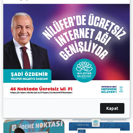
Beşevler Karafatma Meydanı, CarrefourSA AVM,
Nilüfer Belediyesi Halk Evi ve Ataevler Magazin
Outlet önünde bulunan Nilüfer Belediyesi Ödeme
Noktaları’ndan nakit veya kredi kartıyla da
yapabilecek.
Ayrıca isteyenler, Nilüfer Belediyesi’nin www.e-
islem.net internet sitesi üzerinden de vergi borcu
sorgulama ve kredi kartıyla ödeme seçeneklerini
kullanarak vergilerini kolaylıkla internet üzerinden
ödeyebilir.
Kapat
Galeri