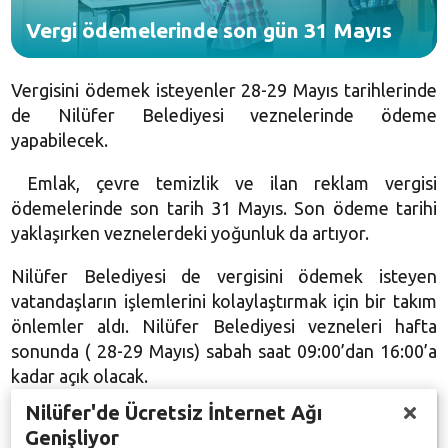
Vergi ödemelerinde son gün 31 Mayıs
Vergisini ödemek isteyenler 28-29 Mayıs tarihlerinde
de Nilüfer Belediyesi veznelerinde ödeme
yapabilecek.
Emlak, çevre temizlik ve ilan reklam vergisi
ödemelerinde son tarih 31 Mayıs. Son ödeme tarihi
yaklaşırken veznelerdeki yoğunluk da artıyor.
Nilüfer Belediyesi de vergisini ödemek isteyen
vatandaşların işlemlerini kolaylaştırmak için bir takım
önlemler aldı. Nilüfer Belediyesi vezneleri hafta
sonunda ( 28-29 Mayıs) sabah saat 09:00’dan 16:00’a
kadar açık olacak.
Nilüfer'de Ücretsiz İnternet Ağı
Cumartesi ve pazar günü Nilüferlilere hizmet verecek
Genişliyor
veznelerin yanı sıra vatandaşlar vergi ödemelerini