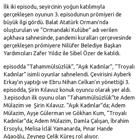
İlk iki episodu, seyircinin yoğun katılımıyla
gerçekleşen oyunun 3. episodunun prömiyeri de
büyük ilgi gördü. Balat Atatürk Ormanı’nda
oluşturulan ve “Ormandaki Kulübe” adı verilen
açıkhava sahnesinde, pandemi kuralları çerçevesinde
gerçekleşen prömiyere Nilüfer Belediye Başkan
Yardımcıları Zafer Yıldız ile Sibel Özer de katıldı.
episodda “Tahammülsüzlük”, “Aşık Kadınlar”, “Troyalı
Kadınlar” isimli oyunlar sahnelendi. Çevirisini Ayberk
Erkay’ın yaptığı ve Ebru Nihan Celkan’ın yönettiği 3.
episodda, Şirin Kılavuz konuk oyuncu olarak yer aldı.
3.episodun ilk oyunu olan “Tahammülsüzlük”te Adem
Mülazim ve Şirin Kılavuz. “Aşık Kadınlar”da; Adem
Mülazim, Ayşe Gülerman ve Gökhan Kum, “Troyalı
Kadınlar”da; Adem Mülazim, Damla Çalışan, İbrahim
Ersoylu, Melisa İclâl Yamanarda, Pınar Hande
Ağaoğlu, Zeynep Çelik Küreş rol alıyor.