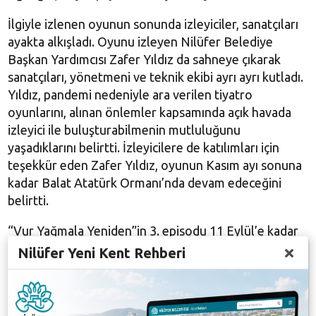
İlgiyle izlenen oyunun sonunda izleyiciler, sanatçıları
ayakta alkışladı. Oyunu izleyen Nilüfer Belediye
Başkan Yardımcısı Zafer Yıldız da sahneye çıkarak
sanatçıları, yönetmeni ve teknik ekibi ayrı ayrı kutladı.
Yıldız, pandemi nedeniyle ara verilen tiyatro
oyunlarını, alınan önlemler kapsamında açık havada
izleyici ile buluşturabilmenin mutluluğunu
yaşadıklarını belirtti. İzleyicilere de katılımları için
teşekkür eden Zafer Yıldız, oyunun Kasım ayı sonuna
kadar Balat Atatürk Ormanı’nda devam edeceğini
belirtti.
“Vur Yağmala Yeniden”in 3. episodu 11 Eylül’e kadar
sahnelenmeye devam edecek. Ardından 4. episod
Nilüfer Yeni Kent Rehberi
izleyici ile buluşacak. “Vur Yağmala Yeniden” kara
komedi oyunlar serisinin en büyük özelliği; oyunların
istenilen episoddan başlanarak izlenebilmesi. Bu