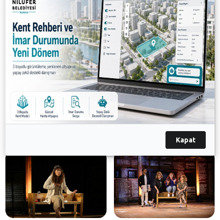
sayede seyircinin de oyunu kaçırma algısı ortadan
kalkıyor. Oyunu izlemek isteyenler biletlere
bilet.nilufer.bel.tr adresinden ulaşabilir.
Galeri
Kapat