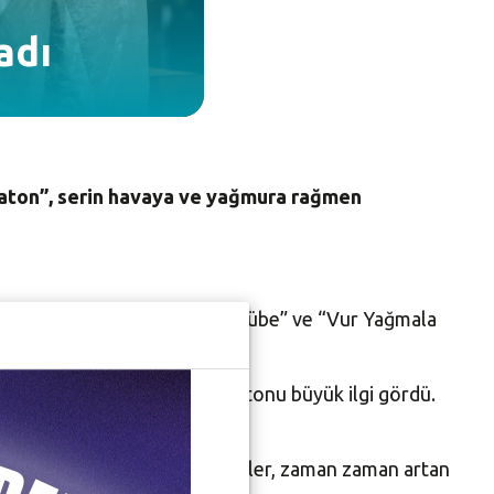
adı
raton”, serin havaya ve yağmura rağmen
ayata geçirdiği “Ormandaki Kulübe” ve “Vur Yağmala
ndiği 8 saatlik tiyatro maratonu büyük ilgi gördü.
eyirciyle doldu.
keyifle izleyen tiyatroseverler, zaman zaman artan