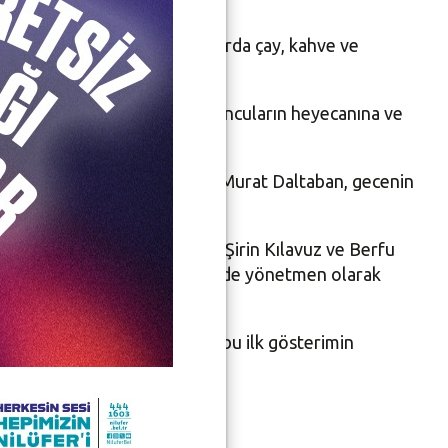
yim yaşayan izleyicilere aralarda çay, kahve ve
urluklarla sahneye çıkan oyuncuların heyecanına ve
atrosu Genel Sanat Yönetmeni Murat Daltaban, gecenin
te Bereket, Zeynep Dinsel, Şirin Kılavuz ve Berfu
dim, Doğu Yaşar Akal da projede yönetmen olarak
raton”, açık havada yapılan bu ilk gösterimin