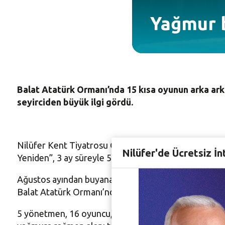
Yağmur 
Balat Atatürk Ormanı’nda 15 kısa oyunun arka ar
seyirciden büyük ilgi gördü.
Nilüfer Kent Tiyatrosu Genel Sanat Yönetmeni Murat 
Nilüfer'de Ücretsiz İn
Yeniden”, 3 ay süreyle 5 farklı episodun sahnelenmes
Ağustos ayından buyana 5 episod şeklinde sahnelenen 
Balat Atatürk Ormanı’nda bu proje için oluşturulan 
5 yönetmen, 16 oyuncu, 15 kısa oyunla, muhteşem bi