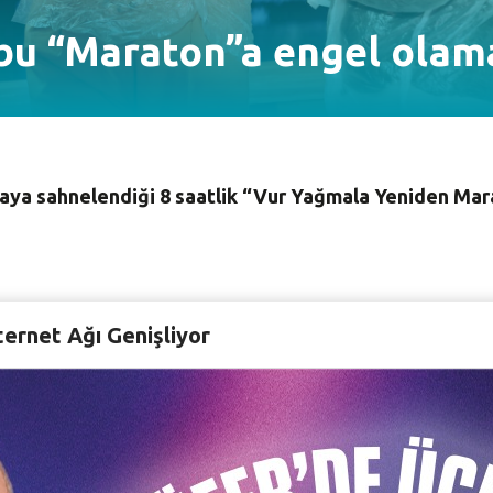
bu “Maraton”a engel olam
kaya sahnelendiği 8 saatlik “Vur Yağmala Yeniden Ma
Daltaban’ın bir açıkhava gösteri alanı projesi olarak h
ternet Ağı Genişliyor
inin ardından 8 saatlik maraton ile tamamlandı.
15 kısa oyunun, 15 dakikalık aralarla arka arkaya sahnele
açıkhava sahnesi, serin havaya ve yağan yağmura rağmen s
r tiyatro deneyimi olan “Vur Yağmala Yeniden Maraton”u 