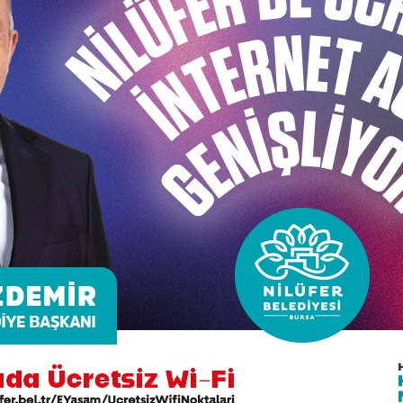
ca tiyatro izlemenin keyfini çıkaran ve benzersiz bir dene
8 saatlik tiyatro maratonunu izleyerek, zaman zaman yağm
oğanın kucağında tiyatro ile buluşturan Nilüfer Kent Tiy
lere teşekkür etti.
şarıyla sahnelediği “Vur Yağmala Yeniden” oyununda; Bes
, Melisa İclal Yamanarda, Ebru Nihan Celkan, Gülhan Ka
an kara komedi 15 oyundan oluşan “Vur Yağmala Yeniden Ma
rlerde seyirciyle buluşmaya devam edecek.