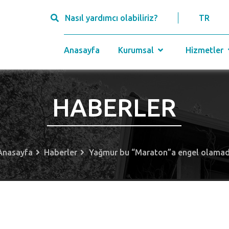
Nasıl yardımcı olabiliriz?
TR
Anasayfa
Kurumsal
Hizmetler
HABERLER
Anasayfa
Haberler
Yağmur bu “Maraton”a engel olamad