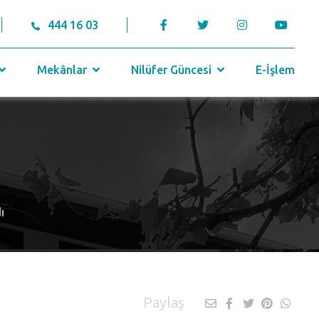
444 16 03
Mekânlar
Nilüfer Güncesi
E-İşlem
ı
Paylaş