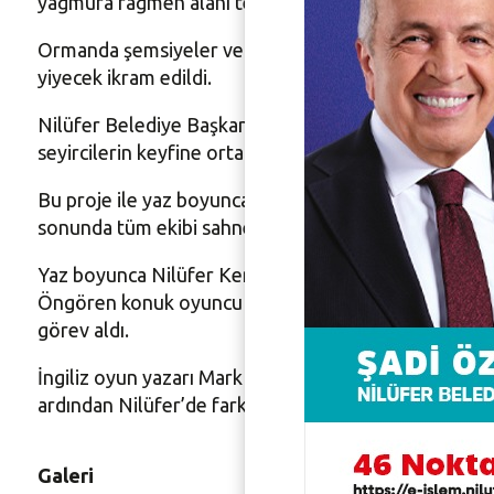
yağmura rağmen alanı terk etmediler.
Ormanda şemsiyeler ve ısıtıcılar altında 8 saat boyun
yiyecek ikram edildi.
Nilüfer Belediye Başkan Yardımcısı Zafer Yıldız da 
seyircilerin keyfine ortak oldu.
Bu proje ile yaz boyunca Bursalı tiyatroseverleri d
sonunda tüm ekibi sahneye davet ederek emeği geçen
Yaz boyunca Nilüfer Kent Tiyatrosu oyuncularının ba
Öngören konuk oyuncu olarak rol alırken, Mert Öner
görev aldı.
İngiliz oyun yazarı Mark Ravenhill tarafından yazıl
ardından Nilüfer’de farklı mekanlarda ve farklı şehi
Galeri