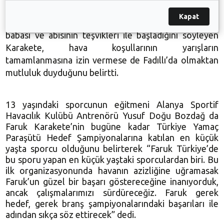
Hedef Şampiyonası 2. Etabı’nın, katıldığı ilk yarış
Kapat
olduğunu, yamaç paraşütü sporuna yaklaşık 2 yıl önce
babası ve abisinin teşvikleri ile başladığını söyleyen
Karakete, hava koşullarının yarışların
tamamlanmasına izin vermese de Fadıllı’da olmaktan
mutluluk duyduğunu belirtti.
13 yaşındaki sporcunun eğitmeni Alanya Sportif
Havacılık Kulübü Antrenörü Yusuf Doğu Bozdağ da
Faruk Karakete’nin bugüne kadar Türkiye Yamaç
Paraşütü Hedef Şampiyonalarına katılan en küçük
yaşta sporcu olduğunu belirterek “Faruk Türkiye’de
bu sporu yapan en küçük yaştaki sporculardan biri. Bu
ilk organizasyonunda havanın azizliğine uğramasak
Faruk’un güzel bir başarı göstereceğine inanıyorduk,
ancak çalışmalarımızı sürdüreceğiz. Faruk gerek
hedef, gerek branş şampiyonalarındaki başarıları ile
adından sıkça söz ettirecek” dedi.