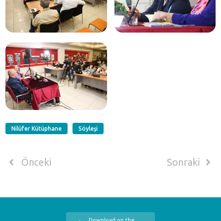
Nilüfer Kütüphane
Söyleşi
Önceki
Sonraki
Download on the