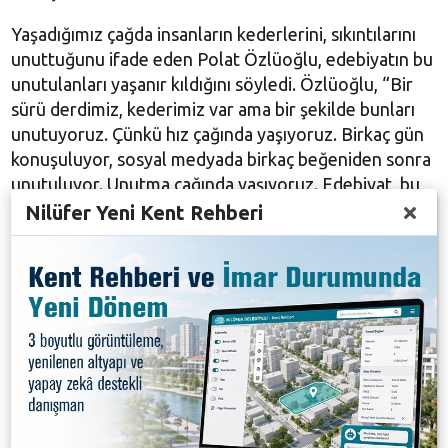
Yaşadığımız çağda insanların kederlerini, sıkıntılarını
unuttuğunu ifade eden Polat Özlüoğlu, edebiyatın bu
unutulanları yaşanır kıldığını söyledi. Özlüoğlu, “Bir
sürü derdimiz, kederimiz var ama bir şekilde bunları
unutuyoruz. Çünkü hız çağında yaşıyoruz. Birkaç gün
konuşuluyor, sosyal medyada birkaç beğeniden sonra
unutuluyor. Unutma çağında yaşıyoruz. Edebiyat, bu
unutulanları yaşanır kalıyor. Ben bunun farkında
Nilüfer Yeni Kent Rehberi
vardım. Kitap sayfalarında o hikayeler bir şekilde
insanlara ulaştığında, kalıcılığını sağlıyor. O yüzden de
elimden gelen en iyi şekilde, dili de çok iyi kullanarak
severek yazıyorum” diye konuştu.
Meraklanmanın, hayal kurmanın ve iyi bir dinleyici
olmanın yazarlığın en güzel yanlarından birkaçı
olduğuna dikkat çeken Polat Özlüoğlu, “Ben, bu
üçünü kendimde barındırmaya çalışıyorum. Çocukların