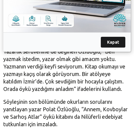
ve kadınların ağzından hikayeler anlatmayı, onların
yaşadıklarını aktarmayı seviyorum. Çocukluk güzel
zamanlardı. Çocuklukta kaybettiğimiz en önemli
şeylerden biri hayal kurmaktı. Yazarken bunun
farkında vardım. Yazarken çocukluğumu, kurduğum
hayalleri hatırlıyorum” dedi.
Kapat
Yazarlık serüvenine de değinen Özlüoğlu, “Ben
yazmak istedim, yazar olmak gibi amacım yoktu.
Yazmanın verdiği keyfi seviyorum. Kitap okumayı ve
yazmayı kaçış olarak görüyorum. Bir atölyeye
katıldım İzmir’de. Çok sevdiğim bir hocayla çalıştım.
Orada öykü yazdığımı anladım” ifadelerini kullandı.
Söyleşinin son bölümünde okurların sorularını
yanıtlayan yazar Polat Özlüoğlu, “Annem, Kovboylar
ve Sarhoş Atlar” öykü kitabını da Nilüferli edebiyat
tutkunları için imzaladı.