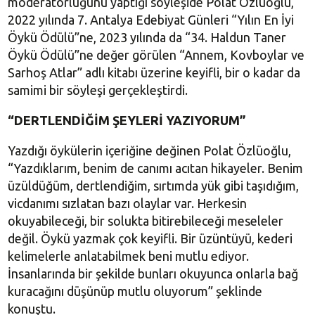
moderatörlüğünü yaptığı söyleşide Polat Özlüoğlu,
2022 yılında 7. Antalya Edebiyat Günleri “Yılın En İyi
Öykü Ödülü”ne, 2023 yılında da “34. Haldun Taner
Öykü Ödülü”ne değer görülen “Annem, Kovboylar ve
Sarhoş Atlar” adlı kitabı üzerine keyifli, bir o kadar da
samimi bir söyleşi gerçekleştirdi.
“DERTLENDİĞİM ŞEYLERİ YAZIYORUM”
Yazdığı öykülerin içeriğine değinen Polat Özlüoğlu,
“Yazdıklarım, benim de canımı acıtan hikayeler. Benim
üzüldüğüm, dertlendiğim, sırtımda yük gibi taşıdığım,
vicdanımı sızlatan bazı olaylar var. Herkesin
okuyabileceği, bir solukta bitirebileceği meseleler
değil. Öykü yazmak çok keyifli. Bir üzüntüyü, kederi
kelimelerle anlatabilmek beni mutlu ediyor.
İnsanlarında bir şekilde bunları okuyunca onlarla bağ
kuracağını düşünüp mutlu oluyorum” şeklinde
konuştu.