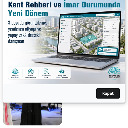
Başkanı Bozbey’in selamını ileterek Yüzüncüyıl Türk
Müziği Korosu’nu performanslarından dolayı kutladı.
Galeri
Kapat