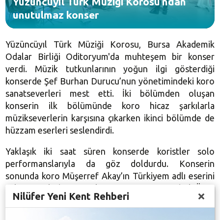
Yüzüncüyıl Türk Müziği Korosu’ndan
unutulmaz konser
Yüzüncüyıl Türk Müziği Korosu, Bursa Akademik
Odalar Birliği Oditoryum'da muhteşem bir konser
verdi. Müzik tutkunlarının yoğun ilgi gösterdiği
konserde Şef Burhan Durucu’nun yönetimindeki koro
sanatseverleri mest etti. İki bölümden oluşan
konserin ilk bölümünde koro hicaz şarkılarla
müzikseverlerin karşısına çıkarken ikinci bölümde de
hüzzam eserleri seslendirdi.
Yaklaşık iki saat süren konserde koristler solo
performanslarıyla da göz doldurdu. Konserin
sonunda koro Müşerref Akay’ın Türkiyem adlı eserini
Nilüfer Belediyesi Başkan Danışmanı Dr. Sibel Özer
Nilüfer Yeni Kent Rehberi
ile birlikte söyledi. Türkiyem şarkısının ardından
Başkan Danışmanı Dr. Sibel Özer, Nilüfer Belediye