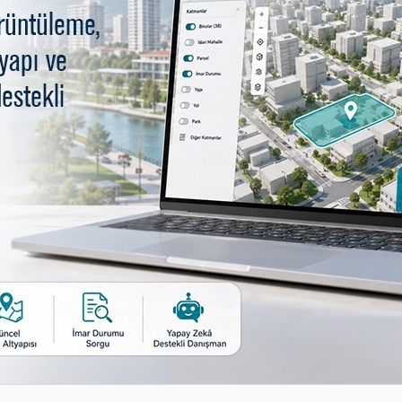
Çağrı Merkezi
444 16 03
Download on 
App Sto
yesi. Copyright ©2020 Tüm Hakları Saklıdır.
KK Bilgilendirme-Başvuru