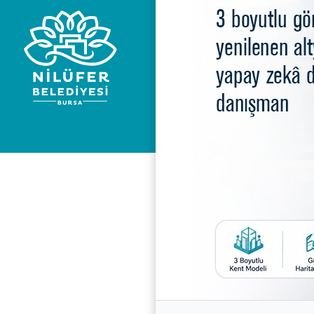
Nilüfer Beledi
KV