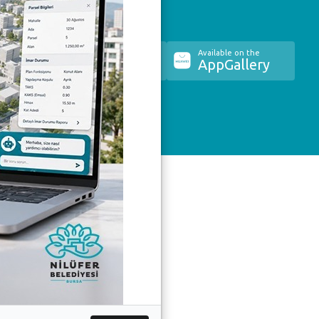
the
Available on the
Available on the
re
Google Play
AppGallery