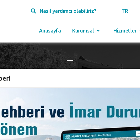
Nasıl yardımcı olabiliriz?
TR
Anasayfa
Kurumsal
Hizmetler
Anasayfa
beri