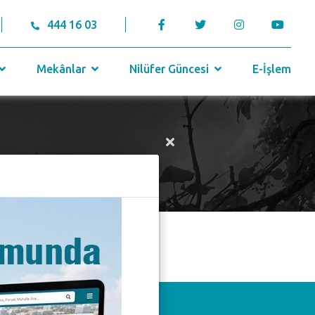
444 16 03
Mekânlar
Nilüfer Güncesi
E-İşlem