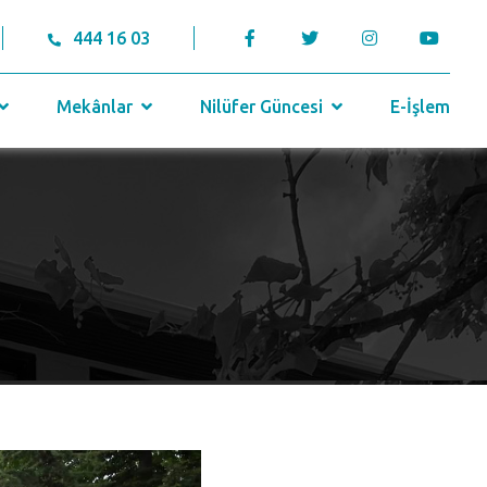
444 16 03
Mekânlar
Nilüfer Güncesi
E-İşlem