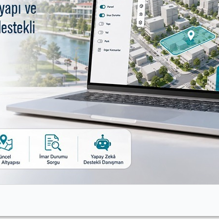
Adres:
Üçpınar Mah. 3. Sok. (Eski
İlkokul Binası)
Üçpınar/Nilüfer/BURSA