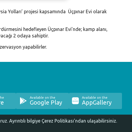
Mysia Yolları’ projesi kapsamında Üçpınar Evi olarak
sürdürmesini hedefleyen Üçpınar Evi’nde; kamp alanı,
yacağı 2 odaya sahiptir.
zervasyon yapabilirler.
the
Available on the
Available on the
re
Google Play
AppGallery
oruz.
Ayrıntılı bilgiye Çerez Politikası’ndan ulaşabilirsiniz.