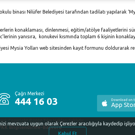
okulu binası Nilüfer Belediyesi tarafından tadilatı yapılarak ‘
verlerin konaklaması, dinlenmesi, eğitim/atölye faaliyetlerini 
c’lerinin yanısıra, konukevi kısmında toplam 6 kişinin konakla
iyesi Mysia Yolları web sitesinden kayıt formunu doldurarak re
Çağrı Merkezi
444 16 03
Download on 
App Sto
yesi. Copyright ©2020 Tüm Hakları Saklıdır.
inizi mevzuata uygun olarak Çerezler aracılığıyla kaydedip işliy
KK Bilgilendirme-Başvuru
Kabul Et