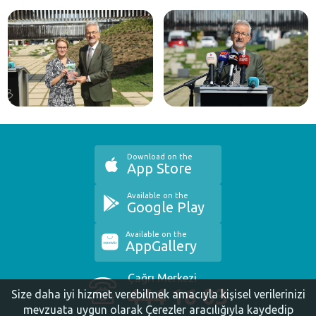
Download on the
App Store
Available on the
Google Play
Available on the
AppGallery
Çağrı Merkezi
444 16 03
Size daha iyi hizmet verebilmek amacıyla kişisel verilerinizi
mevzuata uygun olarak Çerezler aracılığıyla kaydedip