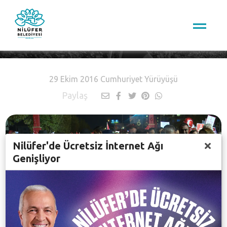
Nilüfer TV
29 Ekim 2016 Cumhuriyet Yürüyüşü
Paylaş
Nilüfer'de Ücretsiz İnternet Ağı
Genişliyor