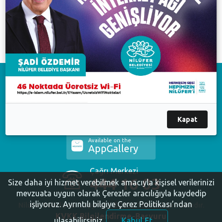
Cumhuriyet Bayramı
Download on the
App Store
Available on the
Kapat
Google Play
Available on the
AppGallery
Çağrı Merkezi
444 16 03
Size daha iyi hizmet verebilmek amacıyla kişisel verilerinizi
mevzuata uygun olarak Çerezler aracılığıyla kaydedip
işliyoruz.
Ayrıntılı bilgiye Çerez Politikası’ndan
Nilüfer Belediyesi. Copyright ©2020 Tüm Hakları Saklıdır.
KVKK Bilgilendirme-Başvuru
ulaşabilirsiniz.
Kabul Et