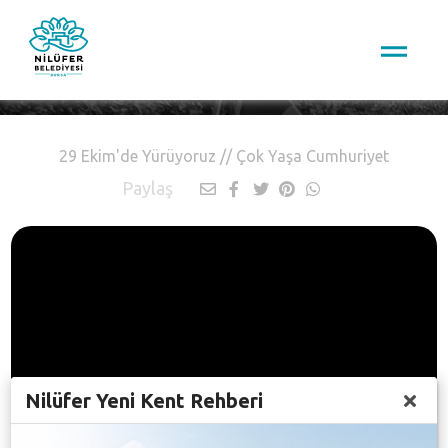
Nilüfer TV
29 Ekim'de Yürüyoruz // Çok Yaşa Cumhuriyet
Paylaş
Nilüfer Yeni Kent Rehberi