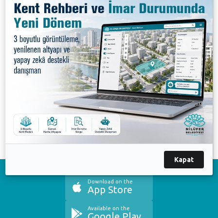
Biz Cumhuriyet'i çok seviyoruz.
Devrimleriyle, ilkeleriyle,
türküsüyle, coşkusuyla...
Atamıza duyduğumuz saygıyla her 29 Ekim'de olduğu
gibi yan yana, el ele büyük bir coşkuyla yürüyoruz.
Bütün Bursalıları 29 Ekim saat 19:00'da FSM Bulvarı
Acıbadem Kavşağı'na bekliyoruz.
#ÇokYaşaCumhuriyet
Cumhuriyet Bayramı
Kapat
Download on the
App Store
Available on the
Google Play