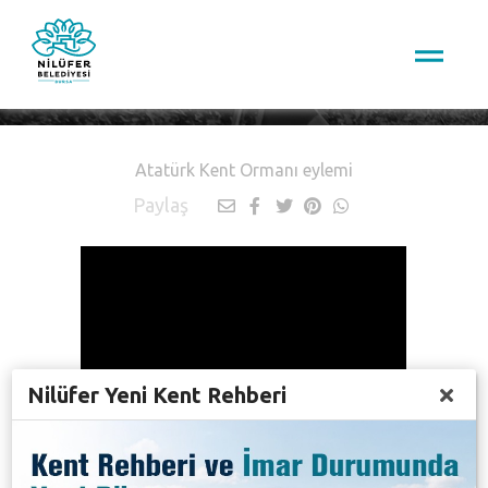
Nilüfer TV
Atatürk Kent Ormanı eylemi
Paylaş
Nilüfer Yeni Kent Rehberi