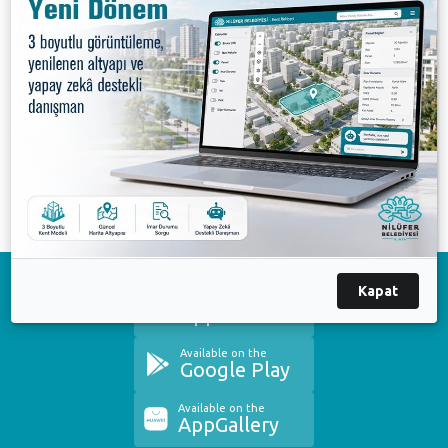
Atatürk Kent Ormanı’nın Nilüfer Belediyesi’nden
alınarak Bursa Büyükşehir Belediyesi’ne
verilmesinden dolayı çok sayıda Nilüferli ve doğa
sever Nilüfer Kent Konseyi öncülüğünde direniş
etkinliği düzenledi.
Nilüfer Kent Konseyi
Atatürk Kent Ormanı
Kapat
Download on the
App Store
Available on the
Google Play
Available on the
AppGallery