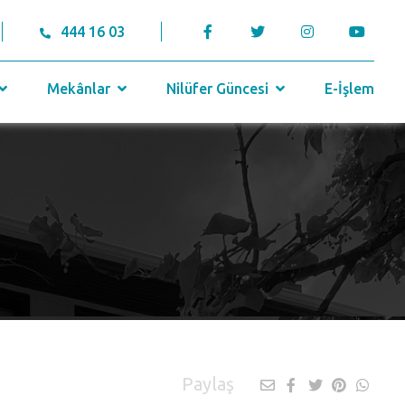
444 16 03
Mekânlar
Nilüfer Güncesi
E-İşlem
Paylaş