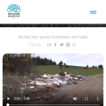
Nilüfer TV
Bozbey’den çevreyi kirletenlere sert tepki
Paylaş