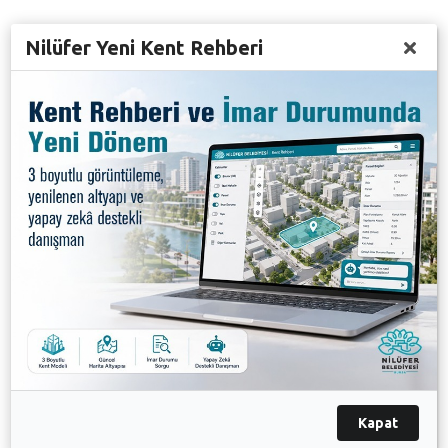
Nilüfer Yeni Kent Rehberi
Herkesin çevreyi korumak gibi bir sorumluluğu
olduğunu hatırlatan Bozbey, şöyle devam etti: “Biz
Nilüfer Belediyesi olarak yıllardır özellikle
vatandaşların evlerindeki tadilat atıklarını ücretsiz
olarak toplayan tek kurumuz. 64 mahallemizde bize
talepte bulunan vatandaşlarımızın tadilat atıklarını
ücret talep etmeden alıyoruz. Sadece son bir yılda 25
bin talebe yanıt vererek tadilat atıklarını Atık Bertaraf
Tesisi'ne naklettik. Buna rağmen, binlerce kamyon
çöpü de doğadan topluyoruz ve ilave masraf
yapıyoruz. Sadece bir yılda evsel tadilat atıklarını
toplamak için yaklaşık 2 milyon 200 bin TL harcama
yaptık. Az bir bedel değil ve bunu hiçbir belediye
yapmıyor. Buna rağmen hala böyle bir manzara
oluşuyorsa herkes kendisini sorgulamalı” dedi.
Kapat