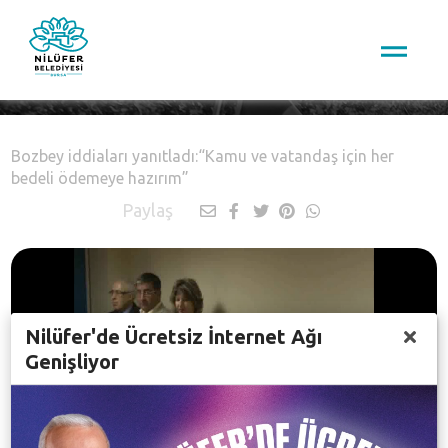
Nilüfer TV
Bozbey iddiaları yanıtladı:“Kamu ve vatandaş için her
bedeli ödemeye hazırım”
Paylaş
Nilüfer'de Ücretsiz İnternet Ağı
Genişliyor