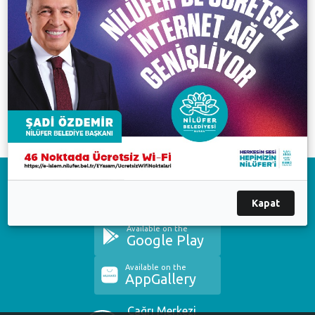
Nilüfer Belediyesi Başkanı Mustafa Bozbey,
düzenlediği basın toplantısıyla; AKP Nilüfer İlçe
Başkanı Alpaslan Yıldız’ın iddialarına yanıt verdi.
Mustafa Bozbey
Download on the
App Store
Kapat
Available on the
Google Play
Available on the
AppGallery
Çağrı Merkezi