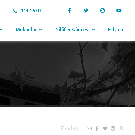
444 16 03
Mekânlar
Nilüfer Güncesi
E-İşlem
Paylaş