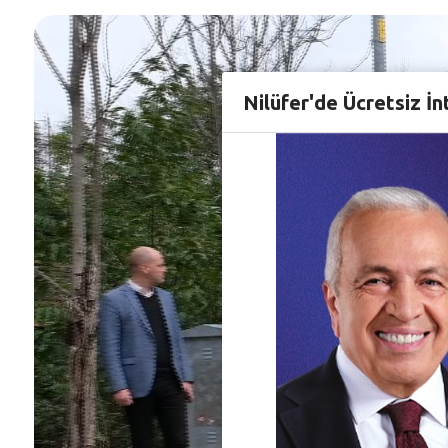
Nilüfer'de Ücretsiz İn