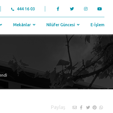
444 16 03
Mekânlar
Nilüfer Güncesi
E-İşlem
endi
Paylaş