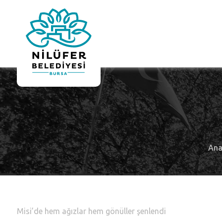
Ana
Misi’de hem ağızlar hem gönüller şenlendi