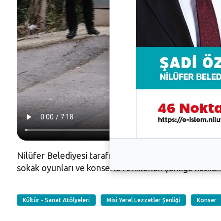
Nilüfer Belediyesi tarafından bu yıl 14. kez düzenlene
sokak oyunları ve konserle renklenen şenliğe katılan
Kültür - Sanat Atölyeleri
Misi Yerel Lezzetler Şenliği
Konser