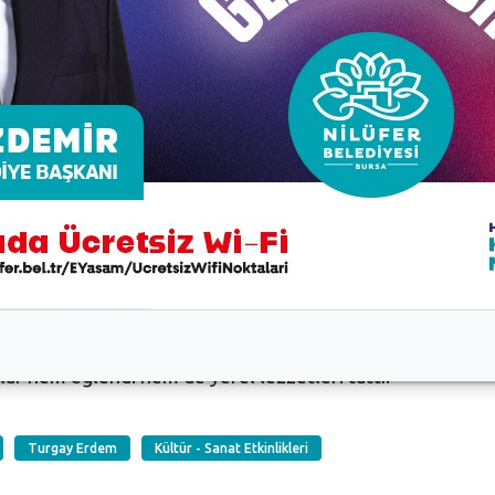
n Misi Yerel Lezzetler Şenliği zengin içeriğiyle renkli anl
lar hem eğlendi hem de yerel lezzetleri tattı.
Turgay Erdem
Kültür - Sanat Etkinlikleri