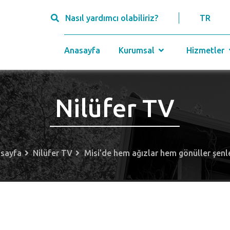
Nasıl yardımcı olabiliriz?
TR
Anasayfa
Kurumsal
Hizmetler
Nilüfer TV
sayfa
Nilüfer TV
Misi’de hem ağızlar hem gönüller şenl