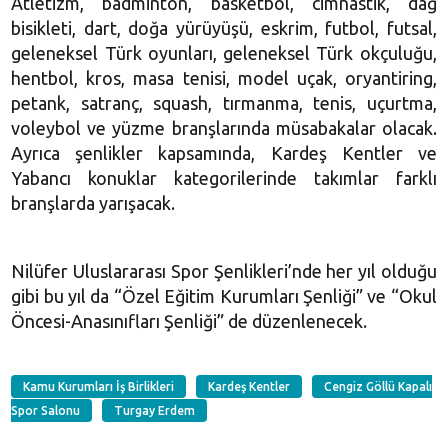
Atletizm, badminton, basketbol, cimnastik, dağ
bisikleti, dart, doğa yürüyüşü, eskrim, futbol, futsal,
geleneksel Türk oyunları, geleneksel Türk okçuluğu,
hentbol, kros, masa tenisi, model uçak, oryantiring,
petank, satranç, squash, tırmanma, tenis, uçurtma,
voleybol ve yüzme branşlarında müsabakalar olacak.
Ayrıca şenlikler kapsamında, Kardeş Kentler ve
Yabancı konuklar kategorilerinde takımlar farklı
branşlarda yarışacak.
Nilüfer Uluslararası Spor Şenlikleri’nde her yıl olduğu
gibi bu yıl da “Özel Eğitim Kurumları Şenliği” ve “Okul
Öncesi-Anasınıfları Şenliği” de düzenlenecek.
Kamu Kurumları İş Birlikleri
Kardeş Kentler
Cengiz Göllü Kapalı
Spor Salonu
Turgay Erdem