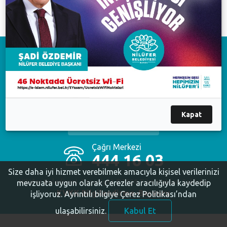
07.02.2014 14:36
Ayvaini Mağarası Belgeseli
Download on the
App Store
Available on the
Google Play
Kapat
Available on the
AppGallery
Çağrı Merkezi
444 16 03
Size daha iyi hizmet verebilmek amacıyla kişisel verilerinizi
Nilüfer Belediyesi. Copyright ©2020 Tüm Hakları Saklıdır.
mevzuata uygun olarak Çerezler aracılığıyla kaydedip
KVKK Bilgilendirme-Başvuru
işliyoruz.
Ayrıntılı bilgiye Çerez Politikası’ndan
ulaşabilirsiniz.
Kabul Et