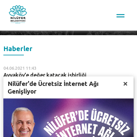
Arama
Haberler
04.06.2021 11:43
Ayvaköy’e değer katacak işbirliği
Nilüfer'de Ücretsiz İnternet Ağı
Genişliyor
03.02.2020 08:16
Ayvaini Mağarası turizme kazandırılacak
NiluferTV