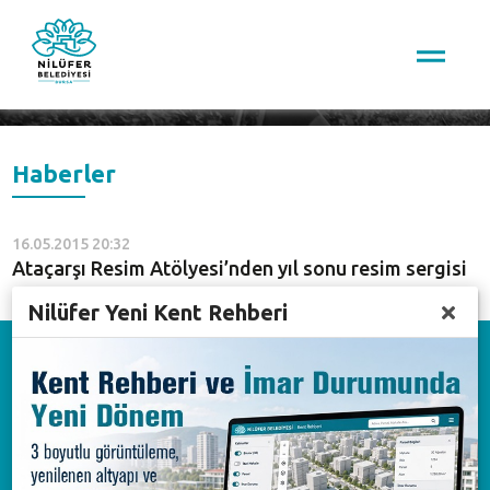
Arama
Haberler
16.05.2015 20:32
Ataçarşı Resim Atölyesi’nden yıl sonu resim sergisi
Nilüfer Yeni Kent Rehberi
Download on the
App Store
Available on the
Google Play