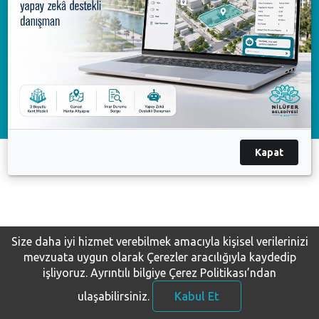
Available on the
AppGallery
Çağrı Merkezi
444 16 03
Nilüfer Belediyesi. Copyright ©2020 Tüm Hakları Saklıdır.
KVKK Bilgilendirme-Başvuru
Kapat
Size daha iyi hizmet verebilmek amacıyla kişisel verilerinizi
mevzuata uygun olarak Çerezler aracılığıyla kaydedip
işliyoruz.
Ayrıntılı bilgiye Çerez Politikası’ndan
ulaşabilirsiniz.
Kabul Et