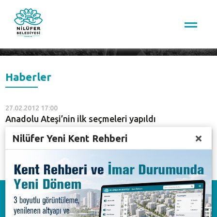
Arama
Haberler
27.02.2012 17:00
Anadolu Ateşi’nin ilk seçmeleri yapıldı
Nilüfer Yeni Kent Rehberi
03.02.2012 17:00
Anadolu Ateşi Sanat Akademisi Nilüfer’de
Download on the
App Store