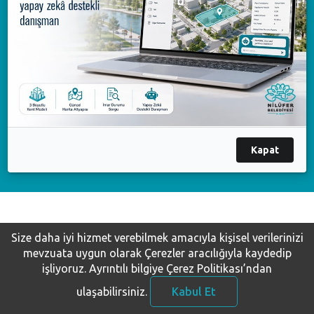
Available on the
Google Play
Available on the
AppGallery
Çağrı Merkezi
444 16 03
Nilüfer Belediyesi. Copyright ©2020 Tüm Hakları Saklıdır.
Kapat
KVKK Bilgilendirme-Başvuru
Size daha iyi hizmet verebilmek amacıyla kişisel verilerinizi
mevzuata uygun olarak Çerezler aracılığıyla kaydedip
işliyoruz.
Ayrıntılı bilgiye Çerez Politikası’ndan
ulaşabilirsiniz.
Kabul Et