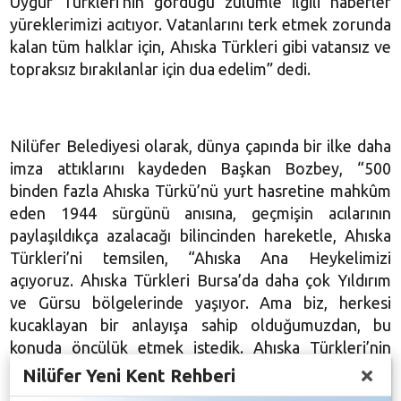
Uygur Türkleri’nin gördüğü zulümle ilgili haberler
yüreklerimizi acıtıyor. Vatanlarını terk etmek zorunda
kalan tüm halklar için, Ahıska Türkleri gibi vatansız ve
topraksız bırakılanlar için dua edelim” dedi.
Nilüfer Belediyesi olarak, dünya çapında bir ilke daha
imza attıklarını kaydeden Başkan Bozbey, “500
binden fazla Ahıska Türkü’nü yurt hasretine mahkûm
eden 1944 sürgünü anısına, geçmişin acılarının
paylaşıldıkça azalacağı bilincinden hareketle, Ahıska
Türkleri’ni temsilen, “Ahıska Ana Heykelimizi
açıyoruz. Ahıska Türkleri Bursa’da daha çok Yıldırım
ve Gürsu bölgelerinde yaşıyor. Ama biz, herkesi
kucaklayan bir anlayışa sahip olduğumuzdan, bu
konuda öncülük etmek istedik. Ahıska Türkleri’nin
çektiği acıları temsil eden bu heykel, yalnızlığı
Nilüfer Yeni Kent Rehberi
çaresizliği ve buna rağmen “pes etmemeyi” anlatıyor”