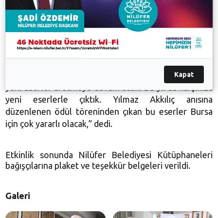
örnekler bile Yılmaz Akkılıç’ın önümüzde açtığı
ufukları anlayabilmek için yeterli.”
Yayınlanan yeni eserler hakkında bilgi veren Akkılıç
Kütüphanesi Yönetim Kurulu Başkanı Yener Akkılıç
da, “Yılmaz Akklıç’ın aramızdan ayrılmasından sonra
Kapat
yeni eserler üretmeye devam ettik. Bu yıl da karşınıza
yeni eserlerle çıktık. Yılmaz Akkılıç anısına
düzenlenen ödül töreninden çıkan bu eserler Bursa
için çok yararlı olacak,” dedi.
Etkinlik sonunda Nilüfer Belediyesi Kütüphaneleri
bağışçılarına plaket ve teşekkür belgeleri verildi.
Galeri