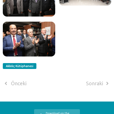
Akkılıç Kütüphanesi
Önceki
Sonraki
Download on the