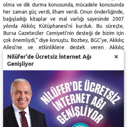
olma ve dik durma konusunda, mücadele konusunda
her zaman güç verdi, ilham verdi. Onun önderliğinde,
bağışladığı kitaplar ve mal varlığı sayesinde 2007
yılında Akkılıç Kütüphanesi’ni kurduk. Bu süreçte,
Bursa Gazeteciler Cemiyeti’nin desteği de bizim için
çok önemliydi,” diye konuştu. Bozbey, BGC’ye, Akkılıç
Ailesi’ne ve etkinliklere destek veren Akkılıç
Kütüphanesi Yönetim Kurulu Başkanı Yener Akkılıç’a
Nilüfer'de Ücretsiz İnternet Ağı
teşekkür etti.
Genişliyor
Bozbey, 7 yıl önce Nilüfer’de yaşayan kütüphane
anlayışını ortaya koyma hedefiyle yola çıktıklarını
belirterek şöyle devam etti: “Nilüfer’e, 7 yılda, Akkılıç,
Üçevler, Şiir ve Çocuk olmak üzere, 4 kütüphane ile
Demirci Kültürevi Kitaplığı kazandırdık. Ayrıca,
Gölyazı’da, yazın yaşamına sunduğumuz benzersiz bir
hizmet olan Göl Yazı Evi’ni hizmete sunduk. Bu