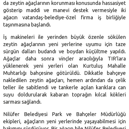
da zeytin ağaçlarının korunması konusunda hassasiyet
gösterip maddi ve manevi destek vermesiyle iki
ağacın vatandaş-belediye-özel firma iş birliğiyle
taşınmasına başlandı.
İş makineleri ile yerinden büyük özenle sökülen
zeytin ağaçlarının yeni yerlerine uyumu için taze
sürgün dalları budandı ve boydan küçültme yapıldı.
Ağaçlar daha sonra vinçler aracılığıyla TIR’lara
yüklenerek yeni yerleri olan Kurtuluş Mahalle
Muhtarlığı bahçesine götürüldü. Dikkatle bahçeye
nakledilen zeytin ağaçları, hemen ardından da çelik
teller ile sabitlendi ve tankerle açılan karıklara can
suyu doldurularak kabaran toprağın kılcal kökleri
sarması sağlandı.
Nilüfer Belediyesi Park ve Bahçeler Müdürlüğü
ekipleri, ağaçların yeni yerlerinde yaşayabilmesi için
bakımını sürdürüyor. Bir ağacın bile Nilüfer Belediyesi