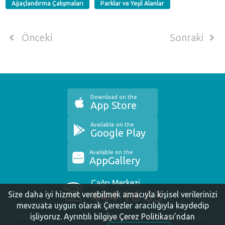
Ağaçlandırma Çalışmaları
Parklar ve Yeşil Alanlar
Önceki
Sonraki
Download on the
App Store
Available on the
Google Play
Available on the
AppGallery
Çağrı Merkezi
444 16 03
Size daha iyi hizmet verebilmek amacıyla kişisel verilerinizi
mevzuata uygun olarak Çerezler aracılığıyla kaydedip
işliyoruz.
Ayrıntılı bilgiye Çerez Politikası’ndan
Nilüfer Belediyesi. Copyright ©2020 Tüm Hakları Saklıdır.