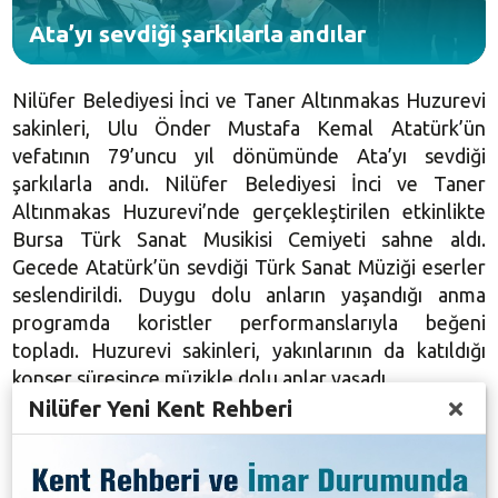
Ata’yı sevdiği şarkılarla andılar
Nilüfer Belediyesi İnci ve Taner Altınmakas Huzurevi
sakinleri, Ulu Önder Mustafa Kemal Atatürk’ün
vefatının 79’uncu yıl dönümünde Ata’yı sevdiği
şarkılarla andı. Nilüfer Belediyesi İnci ve Taner
Altınmakas Huzurevi’nde gerçekleştirilen etkinlikte
Bursa Türk Sanat Musikisi Cemiyeti sahne aldı.
Gecede Atatürk’ün sevdiği Türk Sanat Müziği eserler
seslendirildi. Duygu dolu anların yaşandığı anma
programda koristler performanslarıyla beğeni
topladı. Huzurevi sakinleri, yakınlarının da katıldığı
konser süresince müzikle dolu anlar yaşadı.
Nilüfer Yeni Kent Rehberi
Galeri