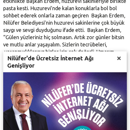
etkinlikte Başkan Erdem, huzurevi sakinleriyle birlikte
pasta kesti. Huzurevi’nde kalan konuklarla bol bol
sohbet ederek onlarla zaman geçiren Başkan Erdem,
Nilüfer Belediyesi’nin huzurevi sakinlerine çok büyük
saygı ve sevgi duyduğunu ifade etti. Başkan Erdem,
“Gülen yüzleriniz hiç solmasın. Artık zor günler bitsin
ve mutlu anlar yaşayalım. Sizlerin tecrübeleri,
yaşanmışlıklarınız bizler için çok değerli. Umarım
Nilüfer'de Ücretsiz İnternet Ağı
güzel günlerde daha sık bir araya gelerek mutlu anlar
Genişliyor
yaşarız. Hepinize sağlıklı mutlu huzurlu günler
diliyorum” dedi.
Başkan Erdem, etkinlikte müziğe eşlik ederek
oynayan huzurevi sakinlerini de yalnız bırakmayarak
keyiflerine ortak oldu.
Nilüfer Belediyesi Lions & Ercan Dikencik Alzheimer
Hasta Konuk Evi’nde de Yaşlılar Haftası kapsamında
etkinlik düzenlendi. Nilüfer Belediye Başkan