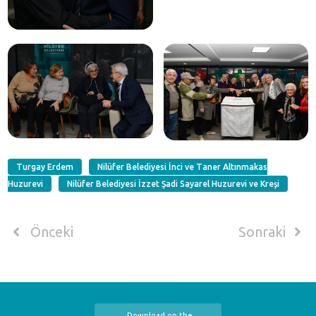
Turgay Erdem
Nilüfer Belediyesi İnci ve Taner Altınmakas
Huzurevi
Nilüfer Belediyesi İzzet Şadi Sayarel Huzurevi ve Kreşi
Önceki
Sonraki
Download on the