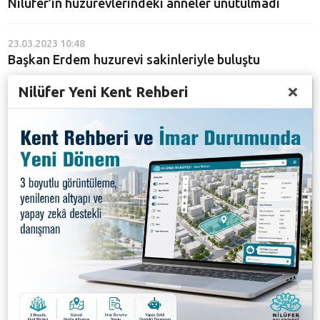
Nilüfer’in huzurevlerindeki anneler unutulmadı
23.03.2023 10:48
Başkan Erdem huzurevi sakinleriyle buluştu
Nilüfer Yeni Kent Rehberi
21.03.2023 16:10
Minik kalpler büyüklere dokundu
08.09.2022 14:37
İzzet Şadi Sayarel Huzurevi kız öğrencilere
kapılarını açtı
18.08.2022 13:24
Nilüfer Belediyesi İzzet Şadi Sayarel Huzurevi
hizmete başladı
17.06.2022 17:19
Nilüfer kreşlerinde yılsonu şenliği