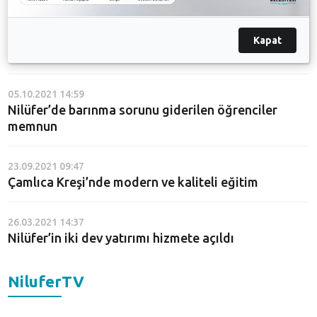
24.01.2022 08:57
Kapat
Üniversitelilerden barınma desteğine teşekkür
05.10.2021 14:59
Nilüfer’de barınma sorunu giderilen öğrenciler
memnun
23.09.2021 09:47
Çamlıca Kreşi’nde modern ve kaliteli eğitim
26.03.2021 14:37
Nilüfer’in iki dev yatırımı hizmete açıldı
NiluferTV