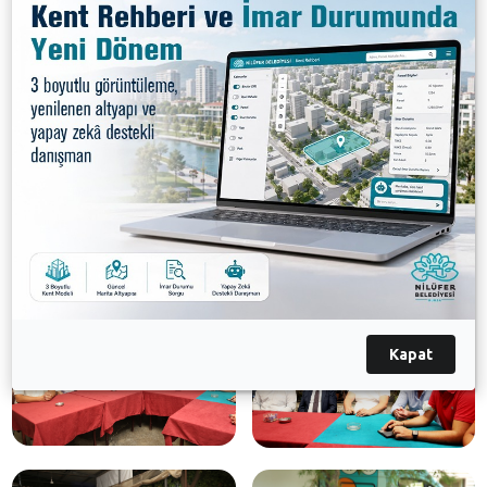
harekete geçen bölge halkına bizde gereken desteği
vereceğiz” dedi.
Galeri
Kapat