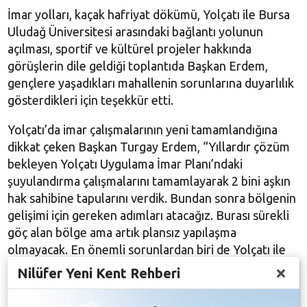
İmar yolları, kaçak hafriyat dökümü, Yolçatı ile Bursa
Uludağ Üniversitesi arasındaki bağlantı yolunun
açılması, sportif ve kültürel projeler hakkında
görüşlerin dile geldiği toplantıda Başkan Erdem,
gençlere yaşadıkları mahallenin sorunlarına duyarlılık
gösterdikleri için teşekkür etti.
Yolçatı’da imar çalışmalarının yeni tamamlandığına
dikkat çeken Başkan Turgay Erdem, “Yıllardır çözüm
bekleyen Yolçatı Uygulama İmar Planı’ndaki
şuyulandırma çalışmalarını tamamlayarak 2 bini aşkın
hak sahibine tapularını verdik. Bundan sonra bölgenin
gelişimi için gereken adımları atacağız. Burası sürekli
göç alan bölge ama artık plansız yapılaşma
olmayacak. En önemli sorunlardan biri de Yolçatı ile
Bursa Uludağ Üniversitesi arasındaki bağlantı yolunun
Nilüfer Yeni Kent Rehberi
kapalı olması. Burası ulaşıma açılırsa Görükle ile olan
sirkülasyon da artacak. Bu yolun ulaşıma açılması için