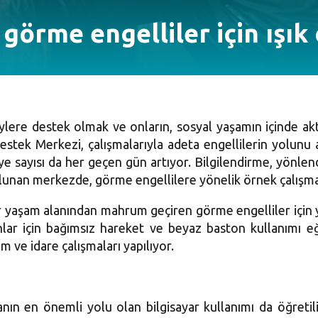
 görme engelliler için ışık
eylere destek olmak ve onların, sosyal yaşamın içinde ak
tek Merkezi, çalışmalarıyla adeta engellilerin yolunu ay
e sayısı da her geçen gün artıyor. Bilgilendirme, yönlend
bulunan merkezde, görme engellilere yönelik örnek çalışmal
r yaşam alanından mahrum geçiren görme engelliler için 
lar için bağımsız hareket ve beyaz baston kullanımı eği
m ve idare çalışmaları yapılıyor.
nın en önemli yolu olan bilgisayar kullanımı da öğretil