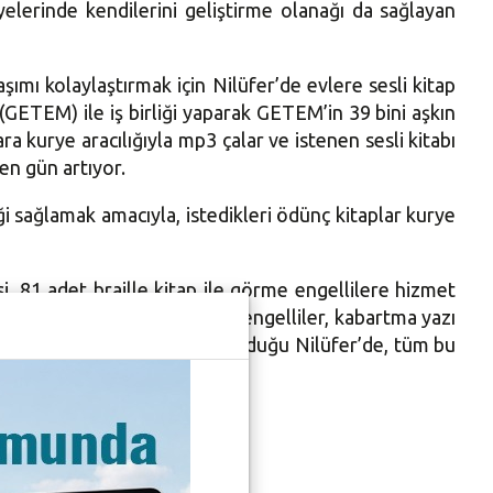
yelerinde kendilerini geliştirme olanağı da sağlayan
ımı kolaylaştırmak için Nilüfer’de evlere sesli kitap
(GETEM) ile iş birliği yaparak GETEM’in 39 bini aşkın
ra kurye aracılığıyla mp3 çalar ve istenen sesli kitabı
en gün artıyor.
ği sağlamak amacıyla, istedikleri ödünç kitaplar kurye
, 81 adet braille kitap ile görme engellilere hizmet
 internete girebilen görme engelliler, kabartma yazı
 2 bin 209 engelli bireyin bulunduğu Nilüfer’de, tüm bu