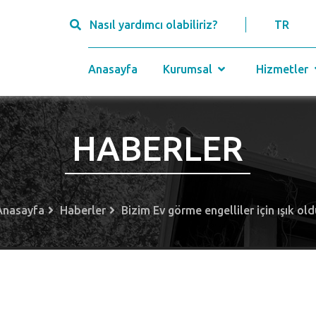
Nasıl yardımcı olabiliriz?
TR
Anasayfa
Kurumsal
Hizmetler
HABERLER
Anasayfa
Haberler
Bizim Ev görme engelliler için ışık ol