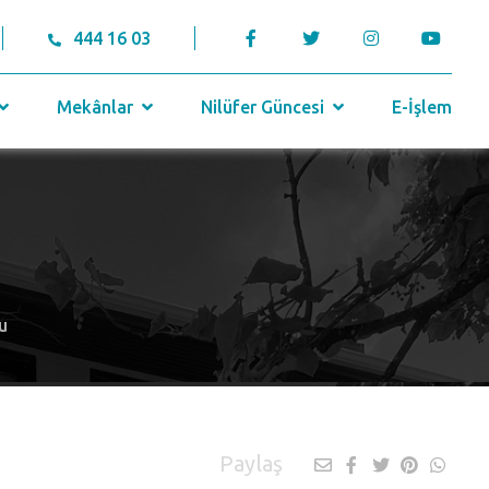
444 16 03
Mekânlar
Nilüfer Güncesi
E-İşlem
du
Paylaş