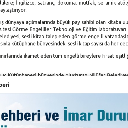
ilere; İngilizce, satranç, dokuma, mutfak, seramik atöl
aylaştırıyor.
ış dünyaya açılmalarında büyük pay sahibi olan kitaba ulaş
rsitesi Görme Engelliler Teknoloji ve Eğitim laboratuvarı 
elediyesi, sesli kitap talep eden görme engelli vatandaşla
ıyla kütüphane bünyesindeki sesli kitap sayısı da her geç
nırlarında ikamet eden tüm engelli bireylere fırsat eşitli
ılıç Kütüphanesi bünyesinde oluşturan Nilüfer Belediyesi
tüphanesi’nde ekran seslendirme programları aracılığı ile
beri
metinlerin çıkısını da alabiliyorlar. Kütüphanelere kayıtlı