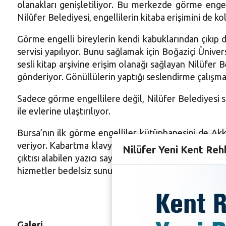
olanakları genişletiliyor. Bu merkezde görme engell
Nilüfer Belediyesi, engellilerin kitaba erişimini de kol
Görme engelli bireylerin kendi kabuklarından çıkıp d
servisi yapılıyor. Bunu sağlamak için Boğaziçi Ünive
sesli kitap arşivine erişim olanağı sağlayan Nilüfer B
gönderiyor. Gönüllülerin yaptığı seslendirme çalışmas
Sadece görme engellilere değil, Nilüfer Belediyesi sı
ile evlerine ulaştırılıyor.
Bursa’nın ilk görme engelliler kütüphanesini de Akk
veriyor. Kabartma klavyenin de bulunduğu Akkılıç Kü
Nilüfer Yeni Kent Reh
çıktısı alabilen yazıcı sayesinde, okumak istedikleri 
hizmetler bedelsiz sunuluyor.
Galeri