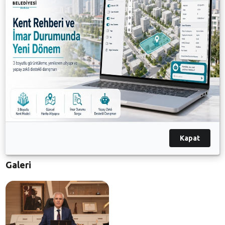
memnuniyet ve belediye başkanlarının tanınırlığı gibi
soruların yer aldığı ankette Nilüfer Belediye Başkanı
Mustafa Bozbey, memnuniyet oranını Ocak 2015’te
yapılan anket sonuçlarına göre yüzde 52.9'dan yüzde
56,6’ya yükseltti.
Türkiye genelinde ilçe belediyeleri arasında yapılan
anket sonuçlarına göre 20 ilçe belediye başkanının
yer aldığı listeye Bursa’dan girmeyi başaran tek isim
Nilüfer Belediye Başkanı Mustafa Bozbey oldu.
Kapat
Galeri