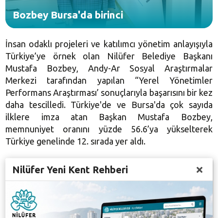
Bozbey Bursa'da birinci
İnsan odaklı projeleri ve katılımcı yönetim anlayışıyla
Türkiye’ye örnek olan Nilüfer Belediye Başkanı
Mustafa Bozbey, Andy-Ar Sosyal Araştırmalar
Merkezi tarafından yapılan “Yerel Yönetimler
Performans Araştırması’ sonuçlarıyla başarısını bir kez
daha tescilledi. Türkiye'de ve Bursa'da çok sayıda
ilklere imza atan Başkan Mustafa Bozbey,
memnuniyet oranını yüzde 56.6’ya yükselterek
Türkiye genelinde 12. sırada yer aldı.
Nilüfer Yeni Kent Rehberi
21 Ekim – 9 Aralık 2015 tarihleri arasında 34 bin
vatandaş ile yapılan ankette, belediye başkanlarının
performansları analiz edildi. Belediye hizmetlerinden