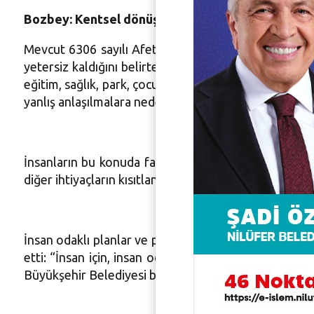
Bozbey: Kentsel dönüşümde yanlış algı yaratıldı
Mevcut 6306 sayılı Afet Riski Altındaki Alanların 
yetersiz kaldığını belirten Bozbey şöyle devam etti
eğitim, sağlık, park, çocuk bahçesi, spor ve kültür 
yanlış anlaşılmalara neden olacak bir kentsel dönüşüm 
İnsanların bu konuda farklı algı içerisinde olduğunu
diğer ihtiyaçların kısıtlanacağını düşünmemekte. Park,
İnsan odaklı planlar ve projeler üretmeye çalıştıkla
etti: “İnsan için, insan odaklı projeler üretmekteyi
Büyükşehir Belediyesi bu talebimize bakmadı bile. Müt