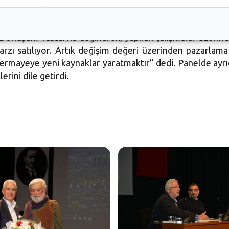
Dönüşüm Yasası’na değinerek, yapılan çalışmalar üzerin
arzı satılıyor. Artık değişim değeri üzerinden pazarlama
 sermayeye yeni kaynaklar yaratmaktır” dedi. Panelde ayr
rini dile getirdi.