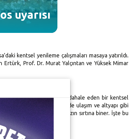
os uyarısı
daki kentsel yenileme çalışmaları masaya yatırıldı.
Ertürk, Prof. Dr. Murat Yalçıntan ve Yüksek Mimar
ndu. Sadece yapı stokuna müdahale eden bir kentsel
n Bozbey, “Bunun da ötesinde ulaşım ve altyapı gibi
bu maliyetler yurttaşlarımızın sırtına biner. İşte bu