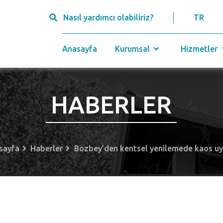
Nasıl yardımcı olabiliriz?
TR
Anasayfa
Kurumsal
Hizmetler
HABERLER
sayfa
Haberler
Bozbey’den kentsel yenilemede kaos uya