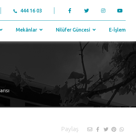
444 16 03
Mekânlar
Nilüfer Güncesi
E-İşlem
rısı
Paylaş