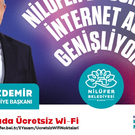
Dönüştürülmesi Hakkındaki Kanun ve uygulama yönetmelik
: “ Yaşadığımız alan sadece dört duvar arasındaki dairele
hizmet alanları gibi alanlar da yaşamımızı sürdürdüğümüz y
algısı yaratıldı” dedi.
, kata kat, daireye daire isteyerek hareket ettiğini bel
 eğitim, sağlık gibi kamusal alanlara her zamankinden fazla
rını söyleyen Başkan Bozbey, marka kentler, çılgın proje
z. Örneğin Ataevler’de biz genel anlamda plan yapalım is
eahhitle vatandaşı karşı karşıya getiriyor. Biz uzlaşı kült