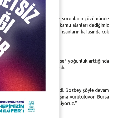
lerinin, eksiklikler nedeniyle sorunların çözümünde
rimiz değildir. Aynı zamanda kamu alanları dediğimiz
erlerdir. Maalesef ülkemizde insanların kafasında çok
irten Bozbey, “İnsanımız maalesef yoğunluk arttığında
 ihtiyaç var” ifadesini kullandı.
ler peşinde olmadıklarını söyledi. Bozbey şöyle devam
tedik. Şuanda parsel bazlı çalışma yürütülüyor. Bursa
ürüyle çevreci yaklaşım sergiliyoruz.”