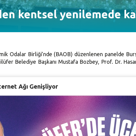
en kentsel yenilemede ka
mik Odalar Birliği’nde (BAOB) düzenlenen panelde Bursa’
fer Belediye Başkanı Mustafa Bozbey, Prof. Dr. Hasan 
ternet Ağı Genişliyor
la kentin yaşanmaz hale getirileceği uyarısında bulu
en olacağını ve bunun da rant anlamına geldiğini belirte
 kaos ortamına sürükler. Tüm bunlar birer maliyettir ve 
üdahaleler yerine bütüncül çalışmalar yapılmalıdır” dedi.