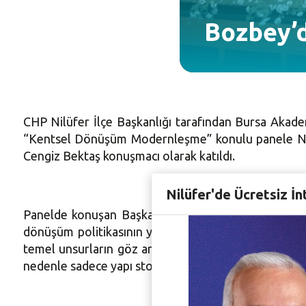
Bozbey’d
CHP Nilüfer İlçe Başkanlığı tarafından Bursa Akade
“Kentsel Dönüşüm Modernleşme” konulu panele Nilü
Cengiz Bektaş konuşmacı olarak katıldı.
Nilüfer'de Ücretsiz İn
Panelde konuşan Başkan Bozbey, yapılan çalışmalar
dönüşüm politikasının yapı sayısının artmasına ned
temel unsurların göz ardı edilmesi kenti tamamen bir
nedenle sadece yapı stokunun artırılmasına yönelik m