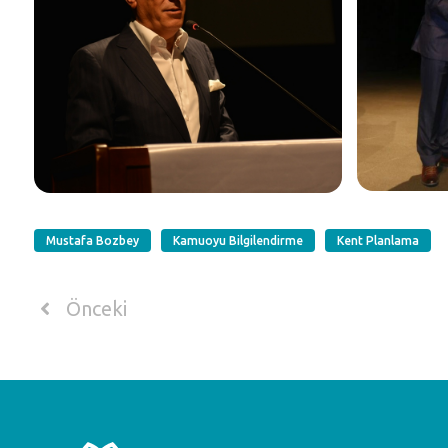
Mustafa Bozbey
Kamuoyu Bilgilendirme
Kent Planlama
Önceki