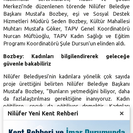
Merkezi’nde düzenlenen törende Nilüfer Belediye
Başkanı Mustafa Bozbey, eşi ve Sosyal Destek
Hizmetleri Müdürü Seden Bozbey, Kültür Mahallesi
Muhtarı Mustafa Göker, TAPV Genel Koordinatörü
Nurcan Müftüoğlu, TAPV Kadın Sağlığı ve Eğitim
Programı Koordinatörü Şule Dursun’un elinden aldı.
Bozbey: Kadınları bilgilendirerek geleceğe
güvenle bakabiliriz
Nilüfer Belediyesi’nin kadınlara yönelik çok sayıda
proje ürettiğini belirten Nilüfer Belediye Başkanı
Mustafa Bozbey, “Bunların yetmediğini biliyor, daha
da fazlalaştırılması gerektiğine inanıyoruz. Kadın
eğitilirse, çocuk da eğitiliyor demektir. Kadınları
Nilüfer Yeni Kent Rehberi
bilgilendirirsek, bilgi dağarcıklarını genişletebilirsek,
sosyal, kültürel ve sportif ortamın içine çekebilirsek
işte o zaman çocuklarımızın da iyi yetişmesini sağlarız.