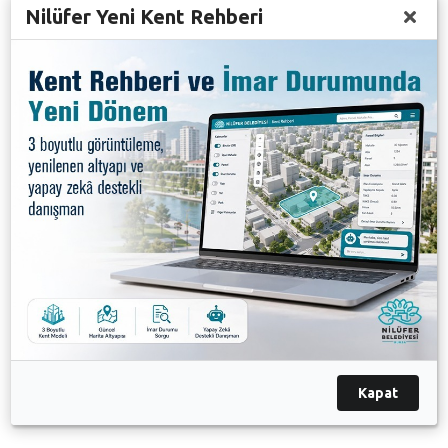
Nilüfer Yeni Kent Rehberi
Tam donanımlı bireyler
BUGES bünyesinde yer alan sporcuların tam
donanımlı olması için çalıştıklarını belirten Genç,
“Sportif, akademik eğitimin yanı sıra haftanın iki günü
satranç, bir günü de temel eğitim ve bilgisayar eğitimi
vererek sporcularımızın tam donanımlı olmasını
sağlıyoruz. Demirtaş Rotary Kulübü ve Doğa Koleji
ile de çarşamba günleri sosyal, kültürel ve sanatsal
faaliyetler yaparak, sporcularımızın kendi yaş
guruplarındaki arkadaşlarıyla kaynaşmalarını
sağlıyoruz,” dedi. Görme engellilere yönelik resim
heykel eğitimleri de vermeyi planladıklarını kaydeden
Genç, ayrıca okul öncesi çocuklara yönelik bir projeyi
de hayata geçirmek istediklerini ifade etti.
Kapat