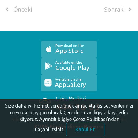
Önceki
Sonraki
Download on the
App Store
Available on the
Google Play
Available on the
AppGallery
Çağrı Merkezi
444 16 03
Size daha iyi hizmet verebilmek amacıyla kişisel verilerinizi
mevzuata uygun olarak Çerezler aracılığıyla kaydedip
işliyoruz.
Ayrıntılı bilgiye Çerez Politikası’ndan
Nilüfer Belediyesi. Copyright ©2020 Tüm Hakları Saklıdır.
KVKK Bilgilendirme-Başvuru
ulaşabilirsiniz.
Kabul Et