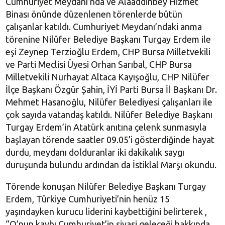
Cumhuriyet Meydanı’nda ve Alaaddinbey Hizmet
Binası önünde düzenlenen törenlerde bütün
çalışanlar katıldı. Cumhuriyet Meydanı’ndaki anma
törenine Nilüfer Belediye Başkanı Turgay Erdem ile
eşi Zeynep Terzioğlu Erdem, CHP Bursa Milletvekili
ve Parti Meclisi Üyesi Orhan Sarıbal, CHP Bursa
Milletvekili Nurhayat Altaca Kayışoğlu, CHP Nilüfer
İlçe Başkanı Özgür Şahin, İYİ Parti Bursa İl Başkanı Dr.
Mehmet Hasanoğlu, Nilüfer Belediyesi çalışanları ile
çok sayıda vatandaş katıldı. Nilüfer Belediye Başkanı
Turgay Erdem’in Atatürk anıtına çelenk sunmasıyla
başlayan törende saatler 09.05’i gösterdiğinde hayat
durdu, meydanı dolduranlar iki dakikalık saygı
duruşunda bulundu ardından da İstiklal Marşı okundu.
Törende konuşan Nilüfer Belediye Başkanı Turgay
Erdem, Türkiye Cumhuriyeti’nin henüz 15
yaşındayken kurucu liderini kaybettiğini belirterek ,
“O’nun kaybı Cumhuriyet’in siyasi geleceği hakkında