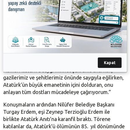
ifadelerini kullandı.
CHP Bursa Milletvekili ve Parti Meclisi Üyesi Orhan
Sarıbal da konuşmasında, Atatürk’ün Türk milletine
laik, demokratik, sosyal, hukuk devletinin değerleriyle
beraber bir Cumhuriyet bıraktığını belirterek şöyle
devam etti: “Bugün, büyük önderin ne kadar büyük
olduğunu, bir kez daha birbirimize anlatıyoruz. Ama
bu yetmez, mücadele etmek zorundayız. Mustafa
Kapat
Kemal Atatürk’ü saygı minnet şükranla anarken,
gazilerimiz ve şehitlerimiz önünde saygıyla eğilirken,
Atatürk’ün büyük emanetinin içini dolduran, onu
anlayan tüm dostları mücadeleye çağırıyorum.”
Konuşmaların ardından Nilüfer Belediye Başkanı
Turgay Erdem, eşi Zeynep Terzioğlu Erdem ile
birlikte Atatürk Anıtı’na karanfil bıraktı. Törene
katılanlar da, Atatürk’ü ölümünün 85. yıl dönümünde