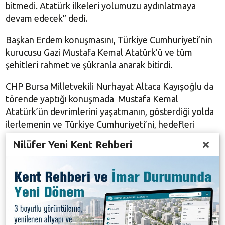
bitmedi. Atatürk ilkeleri yolumuzu aydınlatmaya
devam edecek” dedi.
Başkan Erdem konuşmasını, Türkiye Cumhuriyeti’nin
kurucusu Gazi Mustafa Kemal Atatürk’ü ve tüm
şehitleri rahmet ve şükranla anarak bitirdi.
CHP Bursa Milletvekili Nurhayat Altaca Kayışoğlu da
törende yaptığı konuşmada Mustafa Kemal
Atatürk’ün devrimlerini yaşatmanın, gösterdiği yolda
ilerlemenin ve Türkiye Cumhuriyeti’ni, hedefleri
doğrultusunda ileri taşımanın herkesin sorumluluğu
Nilüfer Yeni Kent Rehberi
olduğuna dikkat çekti Kayışoğlu, “Atatürk, çok büyük
bir devrimciydi ve çok da uzun sayılmayacak ömrüne
onlarca savaş, fazlasıyla devrim, cehaletle mücadele,
zaferler sığdırdı. 100 yılda bir gelen böyle kahramana
sahip olduğumuz, bu topraklarda yetiştiği bizlere
önder olduğu için kendimizi şanslı hissediyoruz.
Büyük Önder Atatürk’ü rahmet ve özlemle anıyorum”