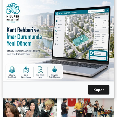
halinde çalışacaklarını belirtti.
Nilüfer Belediyesi meclis üyeleri de kadın
derneklerinin her zaman yanında olduklarını ifade
ederek, ÇAKA-DER’e çalışmalarında başarılar diledi.
Gecenin sonunda ÇEKÜ-DER Orkestrası da mini
konser vererek katılanlara keyifli anlar yaşattı.
Galeri
Kapat