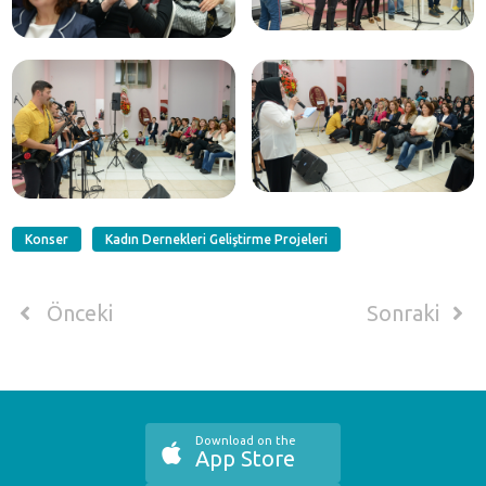
Konser
Kadın Dernekleri Geliştirme Projeleri
Önceki
Sonraki
Download on the
App Store