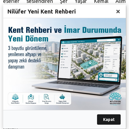
eserler seslendiren Şef Yaşar Kemal Alim
yönetimindeki koro, zihinlerde Çanakkale ruhunu
Nilüfer Yeni Kent Rehberi
canlandırdı. Büyük ilgi gören konser sonunda
izleyenler Nilüfer Belediyesi Türk Halk Müziği
Korosu’nu ayakta alkışladı.
Karikatür sergisi açıldı
Çanakkale Deniz Zaferi’nin 101’inci yıldönümü ve 18
Mart Şehitleri Anma Günü’nde BAOB Oditoryum’da
sergi de açıldı. Nilüfer Belediyesi tarafından daha
önce 18 Mart Çanakkale Şehitlerini Anma Günü
anısına düzenlenen Uluslararası Karikatür
Yarışması’na katılmış olan eserlerden seçkilerin yer
aldığı sergi sanatseverlerin beğenisine sunuldu.
Kapat
Galeri