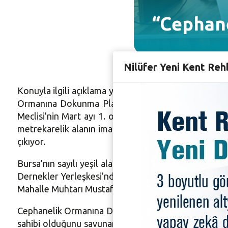
“Cephane
Nilüfer Yeni Kent Reh
Konuyla ilgili açıklama yapan Cephanelik Ormanına D
Ormanına Dokunma Platformu, Cephanelik bölgesini
Meclisi’nin Mart ayı 1. oturumunda, Başkan Recep A
metrekarelik alanın imara açılarak, TSK birimlerini
çıkıyor.
Bursa’nın sayılı yeşil alanlar arasında bulunan Ce
Dernekler Yerleşkesi’nde konuyla ilgili basın açıkl
Mahalle Muhtarı Mustafa Göker ve vatandaşların katıl
Cephanelik Ormanına Dokunma Platformu Sözcüsü Sedef
sahibi olduğunu savunan halkız. Bizim nefes alanları