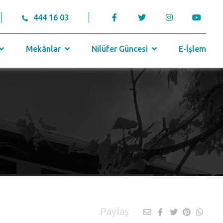
444 16 03
Mekânlar
Nilüfer Güncesi
E-İşlem
Paylaş