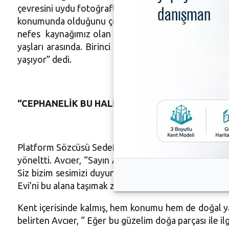
çevresini uydu fotoğraflarını incelediğimizde; yoğun
konumunda olduğunu çok rahat gözlemleyebiliriz. Bura
nefes kaynağımız olan bir yer. 4 mahallenin kesiştiğ
yaşları arasında. Birinci derece doğal sit alanı. İm
yaşıyor” dedi.
“CEPHANELİK BU HALİYLE KORUNMALI”
Platform Sözcüsü Sedef Avcıer, Cephanelik bölgesin
yöneltti. Avcıer, “Sayın Altepe, siz hepimizin Beled
Siz bizim sesimizi duyun. Bizim endişelerimize yanıt
Evi’ni bu alana taşımak zorunda mısınız?” diyerek soru
Kent içerisinde kalmış, hem konumu hem de doğal yapı
belirten Avcıer, “ Eğer bu güzelim doğa parçası ile ilg