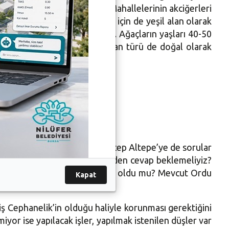
, Kültür,
Konak ve Çamlıca Mahallelerinin akciğerleri
ndığı, 3 milyon Bursa halkı için de yeşil alan olarak
in ağacın bulunduğu bir alan. Ağaçların yaşları 40-50
zca ağaçlar değil, birçok hayvan türü de doğal olarak
ükşehir Belediye Başkanı Recep Altepe’ye de sorular
etimizi kime söylemeliyiz? Kimden cevap beklemeliyiz?
llanımına ilişkin görüşmeleriniz oldu mu? Mevcut Ordu
Kapat
iş Cephanelik’in olduğu haliyle korunması gerektiğini
miyor ise yapılacak işler, yapılmak istenilen düşler var