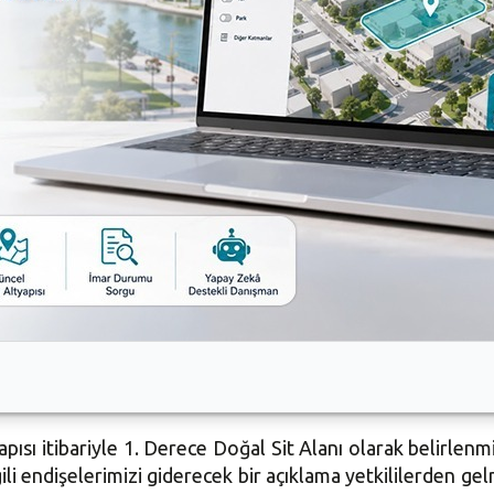
 kentleşmenin ortasında kalmış yeşil nefes alanı. Beşevler
sı, sadece bu bölgede yaşayan 75 bin insanın aktif kulla
i, yaklaşık 203 bin
300 metrekare
ve içinde yaklaşık 26 b
ar planlarında askeri alan olarak görünüyor. Alanda yalnı
in imara açılmak istenmesini gündeme getiren Bursa Büy
iye Başkanı değil misiniz? Biz kentliler derdimizi, şikay
 verin. Cephanelik ormanı ile ilgili TSK ile bu alanın ku
larına yanıt istedi.
sı itibariyle 1. Derece Doğal Sit Alanı olarak belirlenm
ili endişelerimizi giderecek bir açıklama yetkililerden gel