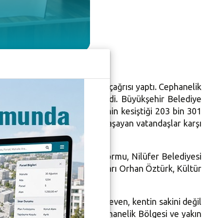
anelik alanı yeşil kalsın” çağrısı yaptı. Cephanelik
k istenmesine tepki gösterdi. Büyükşehir Belediye
nak ve Çamlıca mahallelerinin kesiştiği 203 bin 301
alle Komiteleri ve bölgede yaşayan vatandaşlar karşı
elik Ormanına Dokunma Platformu, Nilüfer Belediyesi
 Çağan, Çamlıca Mahalle Muhtarı Orhan Öztürk, Kültür
. Avcıer, “Bizler kentini seven, kentin sakini değil
 inşaatı kabul etmiyoruz. Cephanelik Bölgesi ve yakın