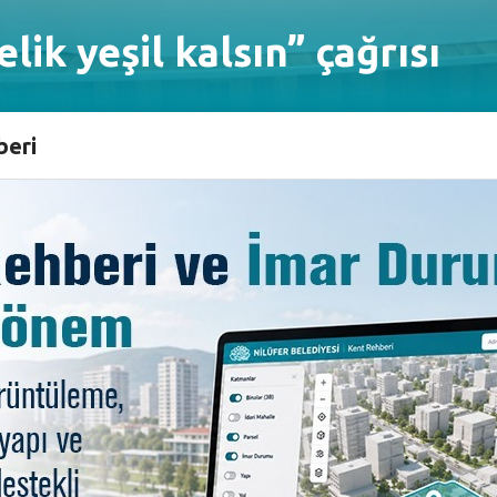
lik yeşil kalsın” çağrısı
beri
okunma Platformu, yetkililere, “Geleceğime dokunma, ceph
n Bursa Büyükşehir Belediyesi tarafından imara açılma
ltepe tarafından gündeme taşınan “Beşevler, Kültür, Ko
n bu alana taşınması” yönündeki öneriye Nilüfer’deki Mah
phanelik bölgesinin imara açılmaması için kurulan Cephan
aması yaptı. Basın açıklaması, Konak Mahalle Muhtarı Hale
ımı ile gerçekleşti.
 Avcıer Cephanelik ile ilgili endişeleri olduğunu söyledi
mız olan yeşil alanlar üzerinde yapılmak istenilen hiçbir