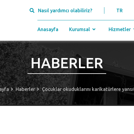
Nasıl yardımcı olabiliriz?
TR
Anasayfa
Kurumsal
Hizmetler
HABERLER
ayfa
Haberler
Çocuklar okuduklarını karikatürlere yans