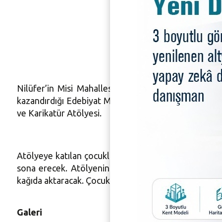
Çocuklar
yansıtac
Nilüfer’in Misi Mahallesi’ndeki (Gümüştepe) Edebiy
kazandırdığı Edebiyat Müzesi'nde, Gümüştepe İlkoku
ve Karikatür Atölyesi.
Atölyeye katılan çocuklar, Ülkü Tamer'in Şeytanın Al
sona erecek. Atölyenin son gününde minik öğrencile
kağıda aktaracak. Çocukların çalışmaları daha sonra 
Galeri