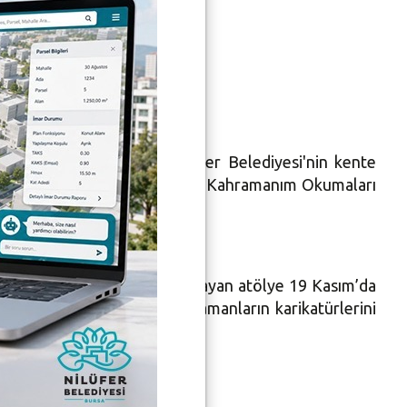
re
 yapmaya devam ediyor. Nilüfer Belediyesi'nin kente
 etkinliklerden biri de, Masal Kahramanım Okumaları
kim ayının son haftasında başlayan atölye 19 Kasım’da
kıllarında yer edinen kahramanların karikatürlerini