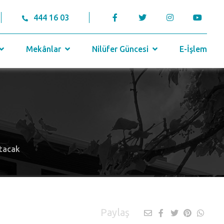
444 16 03
Mekânlar
Nilüfer Güncesi
E-İşlem
ıtacak
Paylaş