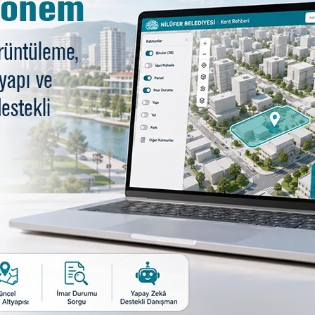
 okuduklarını karikatürle
ak
at Müzesi, birbirinden farklı etkinliklere ev sahipliği
lu öğrencilerine yönelik de etkinlikler düzenleniyor. Bu
tınları isimli masal-şiir kitabının okumalarını yapıyor. E
r, karikatürist Ahmet Aykanat ile birlikte masallardan a
sergilenecek.