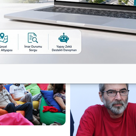
natörü Bülent Karlıdağ da konuşmacı olarak yer aldı.
inin sonuncusunda Nilüfer Belediye Meclis Üyesi Beril Ünl
lvan Atay da teşekkür etti.