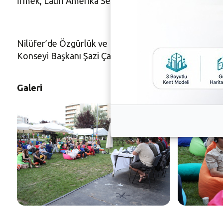
İrmek, Latin Amerika Sendikalar Birliği Proje Koordi
Nilüfer’de Özgürlük ve Demokrasi Günleri etkinlikler
Konseyi Başkanı Şazi Çavuşoğlu ve Genel Sekreteri E
Galeri