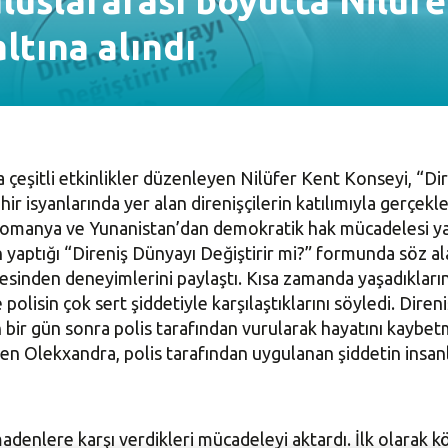
uluslararası boyutta Nilüfe
ltına alındı
çeşitli etkinlikler düzenleyen Nilüfer Kent Konseyi, “Dir
r isyanlarında yer alan direnişçilerin katılımıyla gerçekle
 Romanya ve Yunanistan’dan demokratik hak mücadelesi yapa
yaptığı “Direniş Dünyayı Değiştirir mi?” formunda söz al
inden deneyimlerini paylaştı. Kısa zamanda yaşadıklarını
olisin çok sert şiddetiyle karşılaştıklarını söyledi. Direni
n bir gün sonra polis tarafından vurularak hayatını kaybet
en Olekxandra, polis tarafından uygulanan şiddetin insanla
nlere karşı verdikleri mücadeleyi aktardı. İlk olarak köy