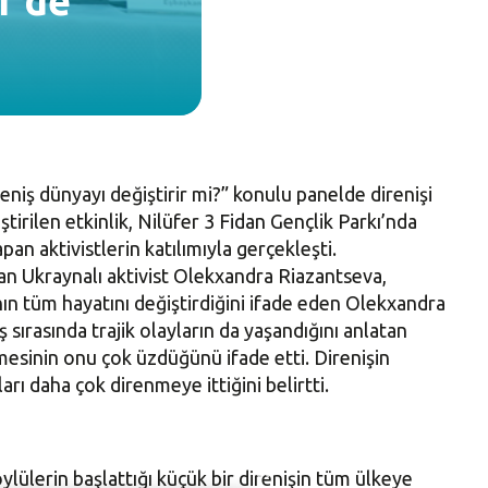
r’de
eniş dünyayı değiştirir mi?” konulu panelde direnişi
ştirilen etkinlik, Nilüfer 3 Fidan Gençlik Parkı’nda
n aktivistlerin katılımıyla gerçekleşti.
an Ukraynalı aktivist Olekxandra Riazantseva,
n tüm hayatını değiştirdiğini ifade eden Olekxandra
ş sırasında trajik olayların da yaşandığını anlatan
mesinin onu çok üzdüğünü ifade etti. Direnişin
rı daha çok direnmeye ittiğini belirtti.
lülerin başlattığı küçük bir direnişin tüm ülkeye