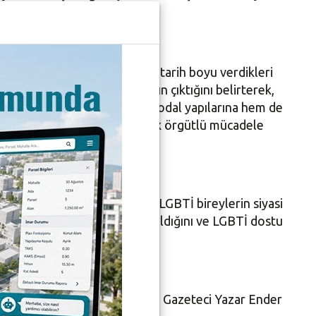
 konuşmasında, “Kadınların tarih boyu verdikleri
kağa örgütlü olarak kadınların çıktığını belirterek,
 Kürt kadınlarının hem kendi feodal yapılarına hem de
 konuşabildiklerini belirterek örgütlü mücadele
, haklarınız da yok” diyerek LGBTİ bireylerin siyasi
anlar arasında önyargıların kırıldığını ve LGBTİ dostu
nliğinde Yönetmen Ümit Kıvanç, Gazeteci Yazar Ender