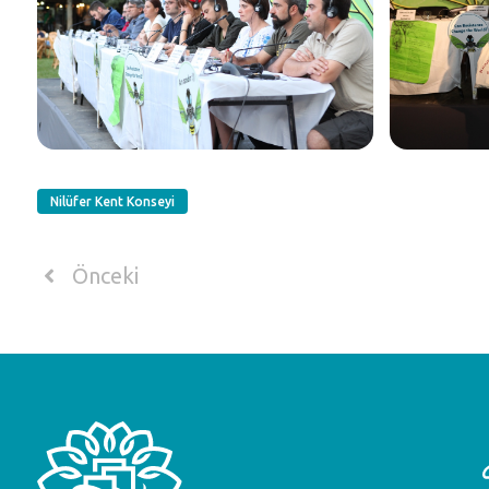
Nilüfer Kent Konseyi
Önceki