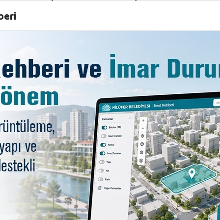
e direnişi kazandıklarını belirtti.
beri
atılan Mersin Akdeniz Belediyesi Eşbaşkanı Yüksel Mutlu
rihi gibi olan Türkiye’de, 12 Eylül darbesi sonrasında da so
kiye’ye, cumartesi annelerine, barış annelerine, özelde de
eleler sonrasında bugün bu kürsülerde oturabildiklerini,
şli Belediye Başkan Danışmanı Boysan Yakar, “Siz yoksanız
ın altını çizdi. Boysan Yakar, gezi süreci içerisinde bulun
n gerçekleştirilen “Direniş Dünyayı Değiştirir mi?” etki