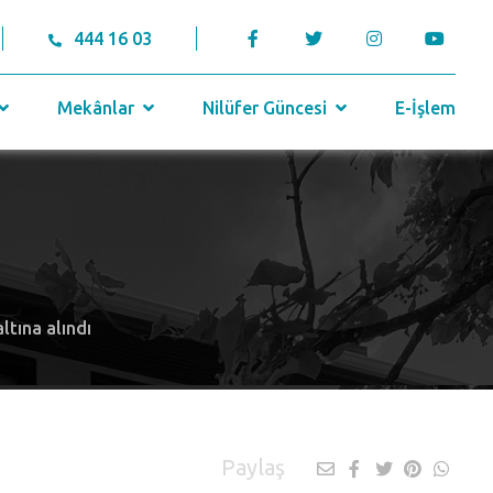
444 16 03
Mekânlar
Nilüfer Güncesi
E-İşlem
ltına alındı
Paylaş