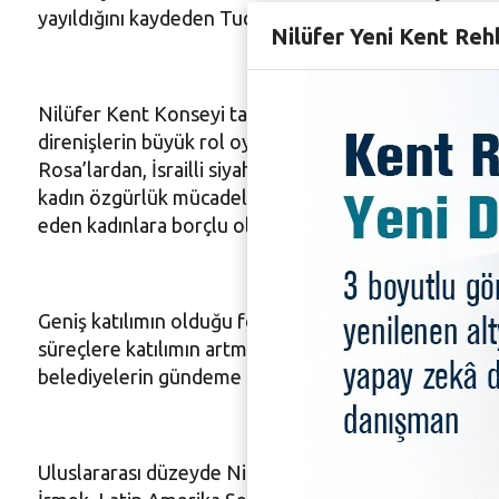
yayıldığını kaydeden Tudor Lulian, örgütlü mücadele il
Nilüfer Yeni Kent Reh
Nilüfer Kent Konseyi tarafından düzenlenen foruma k
direnişlerin büyük rol oynadığını belirtti. Darbeler ta
Rosa’lardan, İsrailli siyahlı kadınlara, Paris’den Tür
kadın özgürlük mücadelesinde verdikleri büyük mücad
eden kadınlara borçlu olduklarını söyledi.
Geniş katılımın olduğu foruma LGBTİ adına katılan Şi
süreçlere katılımın artması ile görünürlük kazanıldığın
belediyelerin gündeme geldiğini ifade etti.
Uluslararası düzeyde Nilüfer Kent Konseyi tarafında