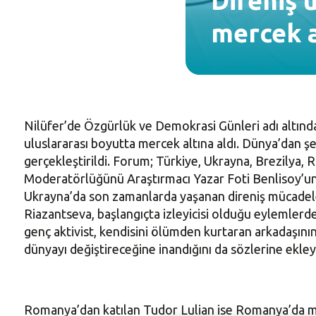
Direniş 
mercek a
Nilüfer’de Özgürlük ve Demokrasi Günleri adı altında 
uluslararası boyutta mercek altına aldı. Dünya’dan şehi
gerçekleştirildi. Forum; Türkiye, Ukrayna, Brezilya,
Moderatörlüğünü Araştırmacı Yazar Foti Benlisoy’un 
Ukrayna’da son zamanlarda yaşanan direniş mücadeles
Riazantseva, başlangıçta izleyicisi olduğu eylemlerde p
genç aktivist, kendisini ölümden kurtaran arkadaşını
dünyayı değiştireceğine inandığını da sözlerine ekley
Romanya’dan katılan Tudor Lulian ise Romanya’da made