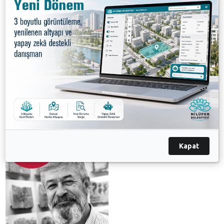
Dergisi’nin, 1995-2005 yılları arasında Adam Öykü
Dergisi’nin genel yayın yönetmenliğini yaptı. Pek çok
derginin kuruluşunda, yönetiminde yer aldı. 2006
Aralık ayında Notos Dergisi’nin yayın yönetmenliğini
üstlendi. Eleştiri ve deneme kitaplarının yanı sıra,
öykü antolojileri hazırladı.
Galeri
Kapat