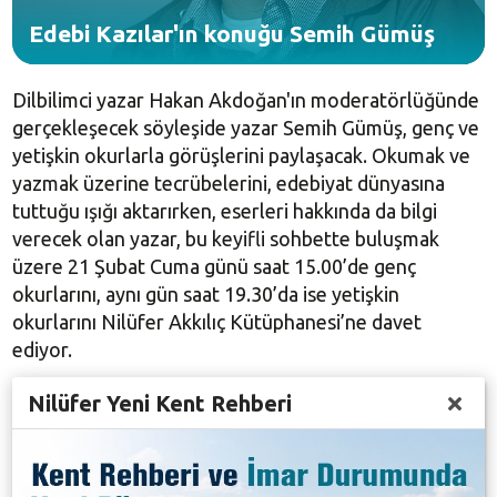
Edebi Kazılar'ın konuğu Semih Gümüş
Dilbilimci yazar Hakan Akdoğan'ın moderatörlüğünde
gerçekleşecek söyleşide yazar Semih Gümüş, genç ve
yetişkin okurlarla görüşlerini paylaşacak. Okumak ve
yazmak üzerine tecrübelerini, edebiyat dünyasına
tuttuğu ışığı aktarırken, eserleri hakkında da bilgi
verecek olan yazar, bu keyifli sohbette buluşmak
üzere 21 Şubat Cuma günü saat 15.00’de genç
okurlarını, aynı gün saat 19.30’da ise yetişkin
okurlarını Nilüfer Akkılıç Kütüphanesi’ne davet
ediyor.
Semih Gümüş, 1956’da Ankara’da doğdu. 1981’de
Nilüfer Yeni Kent Rehberi
Ankara Üniversitesi Siyasal Bilgiler Fakültesi’ni bitirdi.
İlk yazısı aynı yıl Yazko Edebiyat Dergisi’nde
yayımlandı. 1981-1985 yılları arasında Yarın