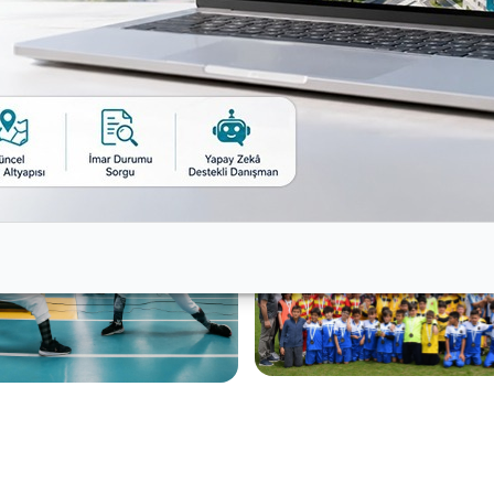
dan 615 öğrencinin yer aldığı futbol küçükler ile 44 okul
yunca devam edecek.