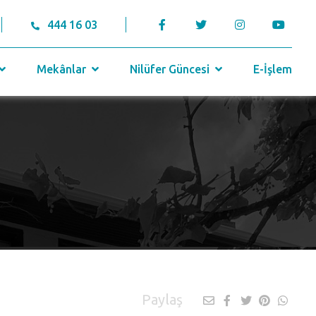
444 16 03
Mekânlar
Nilüfer Güncesi
E-İşlem
Paylaş