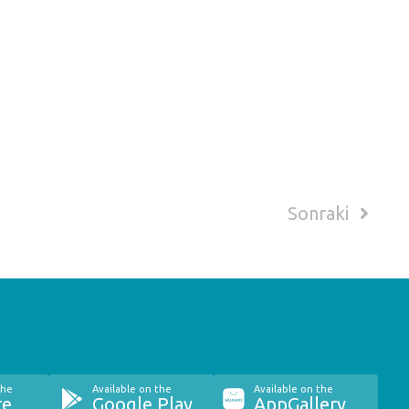
Sonraki
the
Available on the
Available on the
re
Google Play
AppGallery