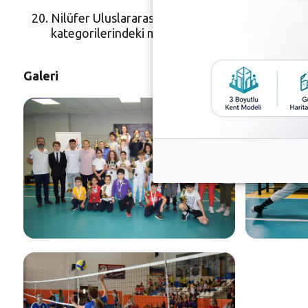
Nilüfer Uluslararası Spor Şenlikleri’nde 41 okul
kategorilerindeki maçlarda heyecan iki gün bo
Galeri