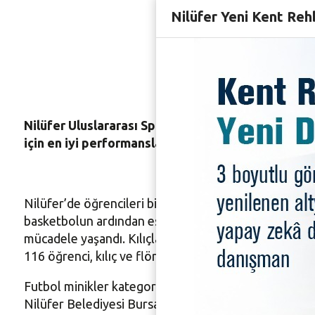
Nilüfer Yeni Kent Reh
Eskrimde
Nilüfer Uluslararası Spor Şenlikleri futbol, vol
için en iyi performanslarını sergilerken, eskrim dü
Nilüfer’de öğrencileri bir ay boyunca sporun farklı br
basketbolun ardından eskrim ve voleybol müsabakalar
mücadele yaşandı. Kılıçların çekildiği eskrim düellol
116 öğrenci, kılıç ve flöre olmak üzere 25 ayrı kate
Futbol minikler kategorisinde, 29 okuldan 435 öğren
Nilüfer Belediyesi Bursa Rotary İlkokulu da üçüncülü