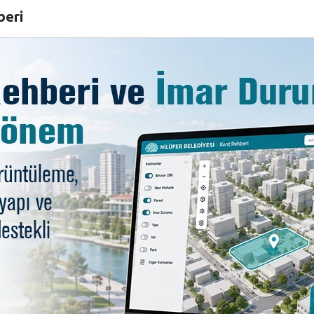
beri
 kılıçlar çekildi
eybol ve eskrim müsabakalarıyla devam ediyor. Futbol 
elloları nefes kesti.
anşlarıyla buluşturan 20. Nilüfer Uluslararası Spor Şenlikl
ı başladı. Futbolda minikler kategorisinde şampiyon bell
arı da, izleyenlere seyir zevki yüksek anlar yaşattı. İki g
goride mücadele ediyor.
ci ter döktü. İki gün süren maçların ardından Emir-Koop 
k sevinci yaşadı.