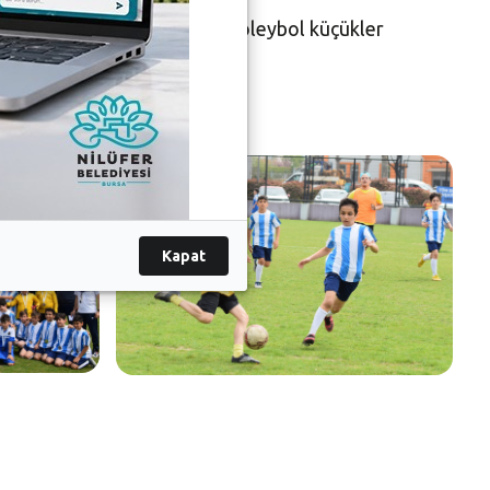
dan 352 öğrencinin katıldığı voleybol küçükler
Kapat