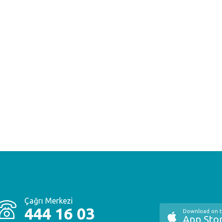
Çağrı Merkezi
444 16 03
Download on 
App Sto