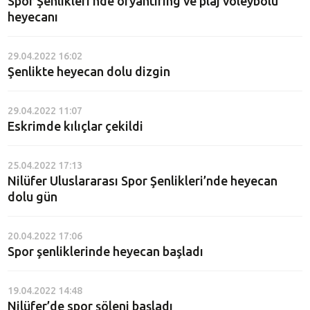
Spor Şenlikleri’nde oryantiring ve plaj voleybolu
heyecanı
29.04.2022 16:02
Şenlikte heyecan dolu dizgin
29.04.2022 11:07
Eskrimde kılıçlar çekildi
25.04.2022 17:13
Nilüfer Uluslararası Spor Şenlikleri’nde heyecan
dolu gün
20.04.2022 17:06
Spor şenliklerinde heyecan başladı
19.04.2022 14:48
Nilüfer’de spor şöleni başladı