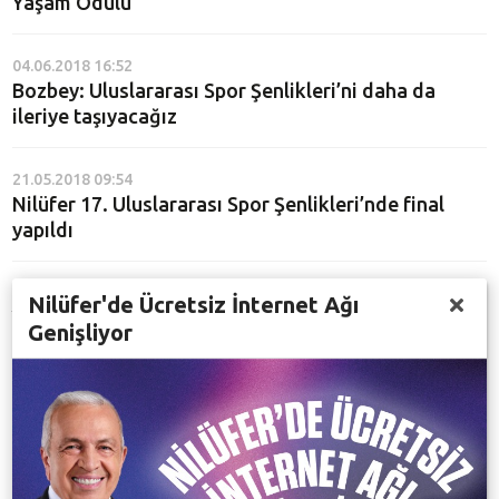
Yaşam Ödülü
04.06.2018 16:52
Bozbey: Uluslararası Spor Şenlikleri’ni daha da
ileriye taşıyacağız
21.05.2018 09:54
Nilüfer 17. Uluslararası Spor Şenlikleri’nde final
yapıldı
18.05.2018 14:50
Nilüfer'de Ücretsiz İnternet Ağı
Yüzlerce öğrencinin badminton heyecanı
Genişliyor
17.05.2018 17:32
Spor Şenlikleri’nde satranç heyecanı
15.05.2018 10:45
Eskrim turnuvasında kazananlar belli oldu