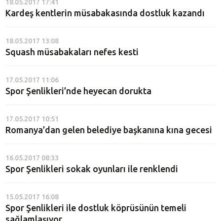
18.05.2017 17:41
Kardeş kentlerin müsabakasında dostluk kazandı
18.05.2017 13:08
Squash müsabakaları nefes kesti
17.05.2017 11:06
Spor Şenlikleri’nde heyecan dorukta
17.05.2017 10:51
Romanya’dan gelen belediye başkanına kına gecesi
16.05.2017 08:33
Spor Şenlikleri sokak oyunları ile renklendi
15.05.2017 16:08
Spor Şenlikleri ile dostluk köprüsünün temeli
sağlamlaşıyor