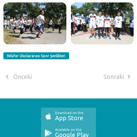
Nilüfer Uluslararası Spor Şenlikleri
Önceki
Sonraki
Download on the
App Store
Available on the
Google Play