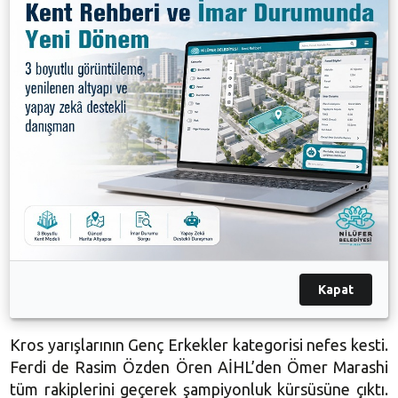
yaşandı. İslam Uyar MTAL’den Sudenur Bayrak birinci
olurken, Ahmet Çelebi MTAL’den Sinem Seymen
ikinci, Feriha Uyar MTAL’den Hatice Aksoy üçüncü,
İslam Uyar MTAL’den İrem Aygür dördüncü olmaya
hak kazandı.
Genç Kızlar Takım kategorisinde şampiyon, İslam
Uyar MTAL oldu. Mehmet Kemal Coşkunöz MTAL A
Takımı ikinci, Feriha Uyar MTAL A Takımı üçüncü,
Mehmet Kemal Coşkunöz MTAL B Takımı da
dördüncü oldu.
Kapat
Kros yarışlarının Genç Erkekler kategorisi nefes kesti.
Ferdi de Rasim Özden Ören AİHL’den Ömer Marashi
tüm rakiplerini geçerek şampiyonluk kürsüsüne çıktı.