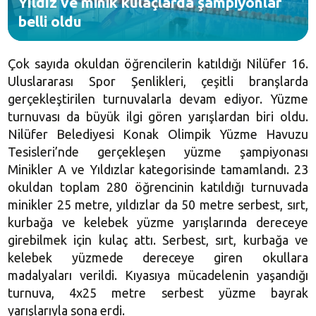
Yıldız ve minik kulaçlarda şampiyonlar
belli oldu
Çok sayıda okuldan öğrencilerin katıldığı Nilüfer 16.
Uluslararası Spor Şenlikleri, çeşitli branşlarda
gerçekleştirilen turnuvalarla devam ediyor. Yüzme
turnuvası da büyük ilgi gören yarışlardan biri oldu.
Nilüfer Belediyesi Konak Olimpik Yüzme Havuzu
Tesisleri’nde gerçekleşen yüzme şampiyonası
Minikler A ve Yıldızlar kategorisinde tamamlandı. 23
okuldan toplam 280 öğrencinin katıldığı turnuvada
minikler
25 metre
, yıldızlar da
50 metre
serbest, sırt,
kurbağa ve kelebek yüzme yarışlarında dereceye
girebilmek için kulaç attı. Serbest, sırt, kurbağa ve
kelebek yüzmede dereceye giren okullara
madalyaları verildi. Kıyasıya mücadelenin yaşandığı
turnuva, 4x25 metre serbest yüzme bayrak
yarışlarıyla sona erdi.