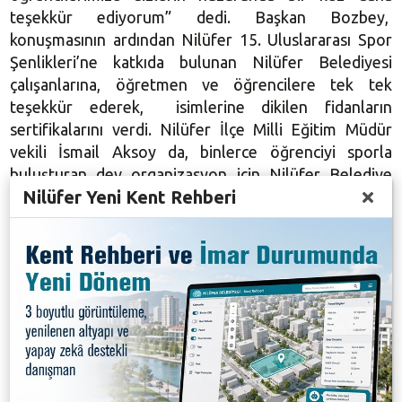
teşekkür ediyorum” dedi. Başkan Bozbey,
konuşmasının ardından Nilüfer 15. Uluslararası Spor
Şenlikleri’ne katkıda bulunan Nilüfer Belediyesi
çalışanlarına, öğretmen ve öğrencilere tek tek
teşekkür ederek, isimlerine dikilen fidanların
sertifikalarını verdi. Nilüfer İlçe Milli Eğitim Müdür
vekili İsmail Aksoy da, binlerce öğrenciyi sporla
buluşturan dev organizasyon için Nilüfer Belediye
Nilüfer Yeni Kent Rehberi
Başkanı Mustafa Bozbey’e teşekkür ederek plaket
sundu.
Galeri