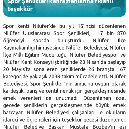
Spor Şenlikleri kahramanlarına fidanlı
teşekkür
Spor kenti Nilüfer’de bu yıl 15’incisi düzenlenen
Nilüfer Uluslararası Spor Şenlikleri, 17 bin 870
öğrenciyi sporda buluşturdu. Nilüfer İlçe
Kaymakamlığı himayesinde Nilüfer Belediyesi, Nilüfer
İlçe Milli Eğitim Müdürlüğü, Nilüfer Belediyespor ve
Nilüfer Kent Konseyi işbirliğinde 20 Nisan’da başlayıp
20 Mayıs’ta sona eren şenliklerde 26 branşta 167
kategoride yaklaşık 2038 takım mücadele etti. Nilüfer
Belediyesi, Spor Şenlikleri’nin amacına uygun olarak
kardeşlik, barış ve centilmenlik için gerçekleşmesinde
emek verenleri de unutmadı. Düzenlenen özel
gecede şenliklerin gerçekleşmesinde büyük emek
harcayan Nilüfer Belediyesi çalışanları ile okulların
idareci ve öğrencileri için teşekkür gecesi düzenlendi.
Nilüfer Belediye Başkanı Mustafa Bozbey’in eşi